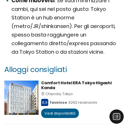
Come muoversi
Se vuoi minimizzare i
cambi, qui sei nel posto giusto: Tokyo
Station è un hub enorme
(metro/JR/shinkansen). Per gli aeroporti,
spesso basta raggiungere un
collegamento diretto/express passando
da Tokyo Station o da stazioni vicine.
Alloggi consigliati
Comfort Hotel ERA Tokyo Higashi
Kanda
Chiyoda, Tokyo
8,9
favoloso
4292 recensioni
Vedi disponibilità