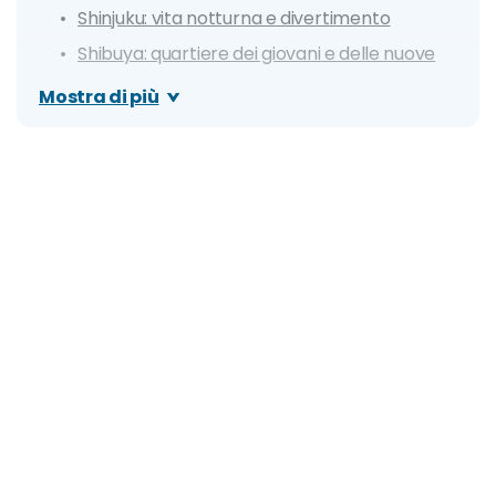
Shinjuku: vita notturna e divertimento
Shibuya: quartiere dei giovani e delle nuove
tendenze
Mostra di più
Sumida: economico e ben collegato
Arakawa: per risparmiare più possibile
Minato: low cost e strategico per la movida di
Roppongi
Mappa dei prezzi degli alloggi di Tokyo
Tokyo è sicura? Ecco le zone da evitare