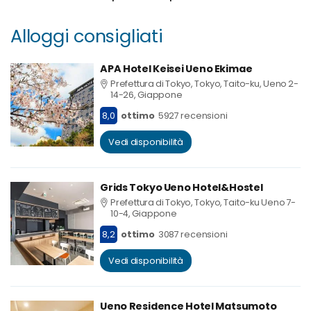
Alloggi consigliati
APA Hotel Keisei Ueno Ekimae
Prefettura di Tokyo, Tokyo, Taito-ku, Ueno 2-
14-26, Giappone
8,0
ottimo
5927 recensioni
Vedi disponibilità
Grids Tokyo Ueno Hotel&Hostel
Prefettura di Tokyo, Tokyo, Taito-ku Ueno 7-
10-4, Giappone
8,2
ottimo
3087 recensioni
Vedi disponibilità
Ueno Residence Hotel Matsumoto