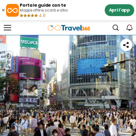
Porta le guide con te
×
Apri l'app
Mappe offline, sconti e altro
4.9