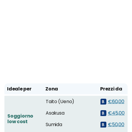
Ideale per
Zona
Prezzi da
Taito (Ueno)
€60,00
Asakusa
€45,00
Soggiorno
low cost
Sumida
€50,00