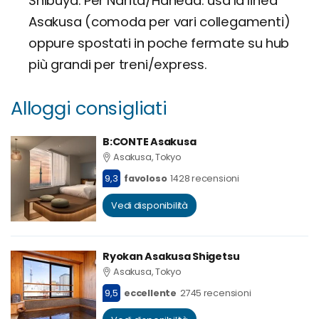
Shibuya. Per Narita/Haneda: usa la linea
Asakusa (comoda per vari collegamenti)
oppure spostati in poche fermate su hub
più grandi per treni/express.
Alloggi consigliati
B:CONTE Asakusa
Asakusa, Tokyo
9,3
favoloso
1428 recensioni
Vedi disponibilità
Ryokan Asakusa Shigetsu
Asakusa, Tokyo
9,5
eccellente
2745 recensioni