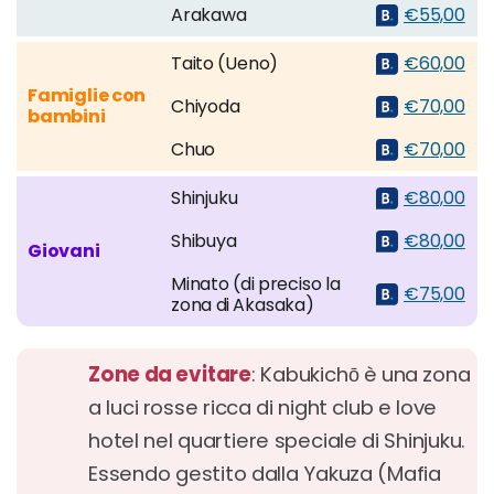
Arakawa
€55,00
Taito (Ueno)
€60,00
Famiglie con
Chiyoda
€70,00
bambini
Chuo
€70,00
Shinjuku
€80,00
Shibuya
€80,00
Giovani
Minato (di preciso la
€75,00
zona di Akasaka)
Zone da evitare
: Kabukichō è una zona
a luci rosse ricca di night club e love
hotel nel quartiere speciale di Shinjuku.
Essendo gestito dalla Yakuza (Mafia