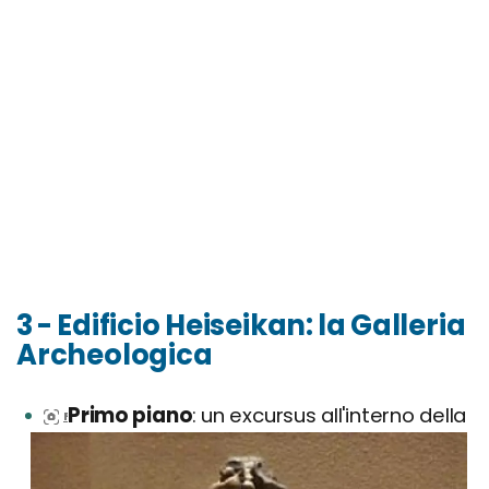
3 - Edificio Heiseikan: la Galleria
Archeologica
Primo piano
: un excursus all'interno della
Foto di World Imaging.