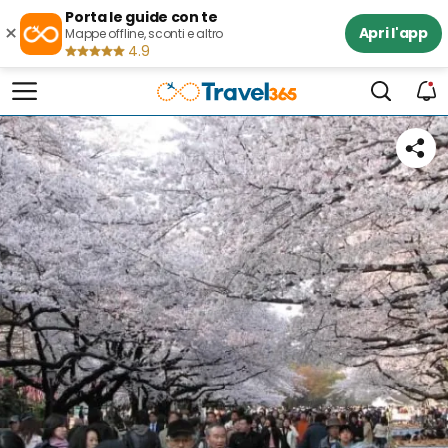
Porta le guide con te
×
Apri l'app
Mappe offline, sconti e altro
4.9