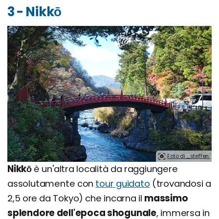
3 - Nikkō
Foto di _steffen.
Nikkō
è un'altra località da raggiungere
assolutamente con
tour guidato
(trovandosi a
2,5 ore da Tokyo) che incarna il
massimo
splendore dell'epoca shogunale
, immersa in