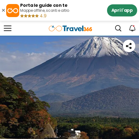
Porta le guide con te
×
Apri l'app
Mappe offline, sconti e altro
4.9