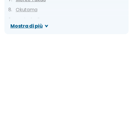
Okutama
Penisola di Izu
Mostra di più
Tokyo Disney Resort
Sarushima
Penisola di Miura
Chichibu
Nokogiriyama
Ashikaga Flower Park