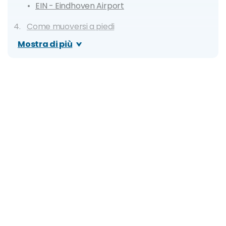
EIN - Eindhoven Airport
Come muoversi a piedi
Con i servizi sharing
Mostra di più
Con i mezzi pubblici
Metro
Bus
Tram
Traghetto
In auto