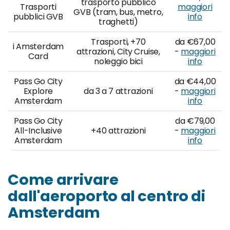
trasporto pubblico
Trasporti
maggiori
GVB (tram, bus, metro,
pubblici GVB
info
traghetti)
Trasporti, +70
da €67,00
i Amsterdam
attrazioni, City Cruise,
-
maggiori
Card
noleggio bici
info
Pass Go City
da €44,00
Explore
da 3 a 7 attrazioni
-
maggiori
Amsterdam
info
Pass Go City
da €79,00
All-Inclusive
+40 attrazioni
-
maggiori
Amsterdam
info
Come arrivare
dall'aeroporto al centro di
Amsterdam