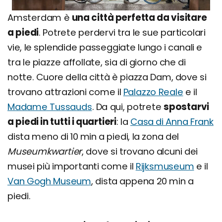
Amsterdam è
una città perfetta da visitare
a piedi
. Potrete perdervi tra le sue particolari
vie, le splendide passeggiate lungo i canali e
tra le piazze affollate, sia di giorno che di
notte. Cuore della città è piazza Dam, dove si
trovano attrazioni come il
Palazzo Reale
e il
Madame Tussauds
. Da qui, potrete
spostarvi
a piedi in tutti i quartieri
: la
Casa di Anna Frank
dista meno di 10 min a piedi, la zona del
Museumkwartier
, dove si trovano alcuni dei
musei più importanti come il
Rijksmuseum
e il
Van Gogh Museum
, dista appena 20 min a
piedi.