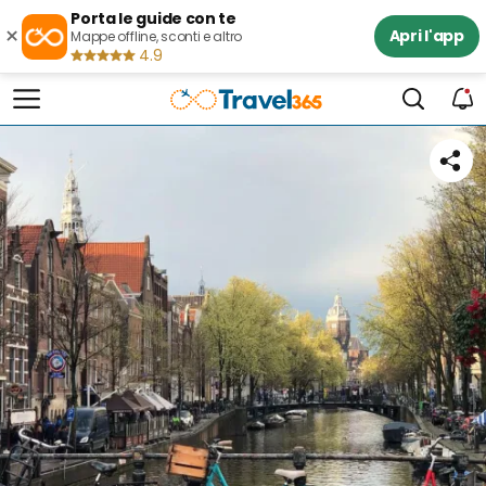
Porta le guide con te
×
Apri l'app
Mappe offline, sconti e altro
4.9