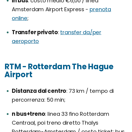
In bus
costo medio €6,00 / linea
Amsterdam Airport Express -
prenota
online
;
Transfer privato
transfer da/per
aeroporto
RTM - Rotterdam The Hague
Airport
Distanza dal centro
73 km / tempo di
percorrenza: 50 min;
n bus+treno
linea 33 fino Rotterdam
Centraal, poi treno diretto Thalys
Rotterdam-Amsterdam / costo ticket: bus