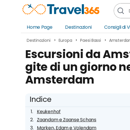
Home Page
Destinazioni
Consigli di 
Africa
Asia
Destinazioni
Europa
Paesi Bassi
Amsterd
Europa
Ocea
Escursioni da Amst
Nord America
Amer
gite di un giorno ne
Sud America
Medi
Amsterdam
Indice
Keukenhof
Zaandam e Zaanse Schans
Marken, Edam e Volendam