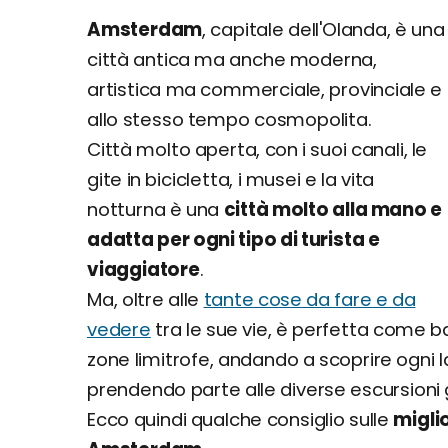
Amsterdam
, capitale dell'Olanda, è una
città antica ma anche moderna,
artistica ma commerciale, provinciale e
allo stesso tempo cosmopolita.
Città molto aperta, con i suoi canali, le
gite in bicicletta, i musei e la vita
notturna è una
città molto alla mano e
adatta per ogni tipo di turista e
viaggiatore
.
Ma, oltre alle
tante cose da fare e da
vedere
tra le sue vie, è perfetta come bas
zone limitrofe, andando a scoprire ogni l
prendendo parte alle diverse escursioni 
Ecco quindi qualche consiglio sulle
miglio