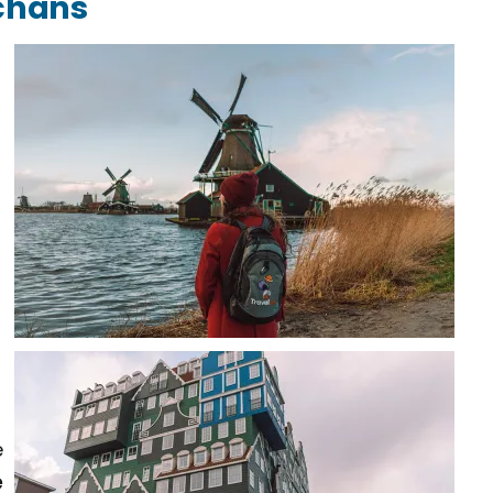
chans
e
e