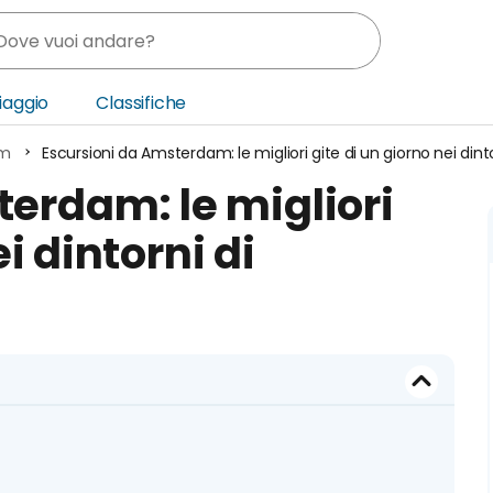
Viaggio
Classifiche
am
Escursioni da Amsterdam: le migliori gite di un giorno nei di
nia
erdam: le migliori
ica Centrale
i dintorni di
o Oriente