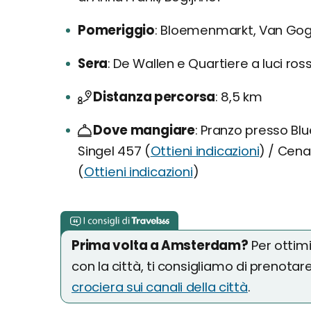
Pomeriggio
Bloemenmarkt, Van Go
Sera
De Wallen e Quartiere a luci ross
Distanza percorsa
8,5 km
Dove mangiare
Pranzo presso Bl
Singel 457 (
Ottieni indicazioni
) / Cen
(
Ottieni indicazioni
)
Prima volta a Amsterdam?
Per ottim
con la città, ti consigliamo di prenotar
crociera sui canali della città
.