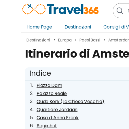
Home Page
Destinazioni
Consigli di 
Africa
Asia
Destinazioni
Europa
Paesi Bassi
Amsterd
Europa
Ocea
Itinerario di Amst
Nord America
Amer
Sud America
Medi
Indice
Piazza Dam
Palazzo Reale
Oude Kerk (La Chiesa Vecchia)
Quartiere Jordaan
Casa di Anna Frank
Begijnhof