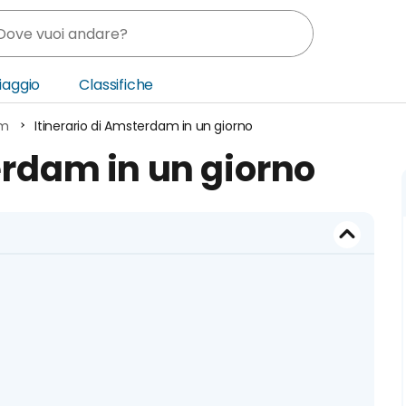
Viaggio
Classifiche
am
Itinerario di Amsterdam in un giorno
nia
erdam in un giorno
ica Centrale
o Oriente