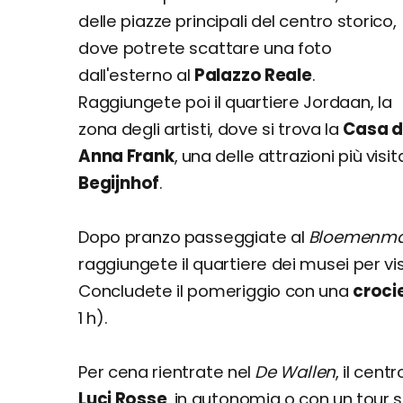
delle piazze principali del centro storico,
dove potrete scattare una foto
dall'esterno al
Palazzo Reale
.
Raggiungete poi il quartiere Jordaan, la
zona degli artisti, dove si trova la
Casa d
Anna Frank
, una delle attrazioni più vis
Begijnhof
.
Dopo pranzo passeggiate al
Bloemenma
raggiungete il quartiere dei musei per vi
Concludete il pomeriggio con una
crocie
1 h).
Per cena rientrate nel
De Wallen
, il cent
Luci Rosse
, in autonomia o con un tour s