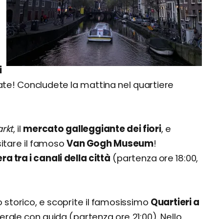
i
itate! Concludete la mattina nel quartiere
rkt
, il
mercato galleggiante dei fiori
, e
sitare il famoso
Van Gogh Museum
!
ra tra i canali della città
(partenza ore 18:00,
ro storico, e scoprite il famosissimo
Quartieri a
erale con guida (partenza ore 21:00). Nello