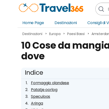
Home Page
Destinazioni
Consigli di 
Africa
Asia
Destinazioni
Europa
Paesi Bassi
Amsterd
Europa
Ocea
10 Cose da mangi
Nord America
Amer
dove
Sud America
Medi
Indice
Formaggio olandese
Patatje oorlog
Speculoos
Aringa