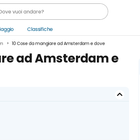
Viaggio
Classifiche
am
10 Cose da mangiare ad Amsterdam e dove
nia
are ad Amsterdam e
ica Centrale
o Oriente