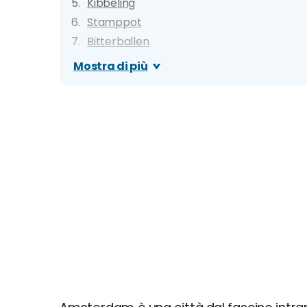
Kibbeling
Stamppot
Bitterballen
Pannenkoeken
Mostra di più
Stroopwafel
Appeltaart
Dove mangiare a Amsterdam: migliori ristora