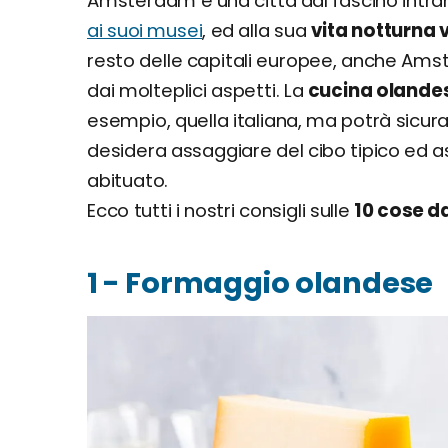
Amsterdam è una città dal fascino intra
ai suoi musei
, ed alla sua
vita notturna 
resto delle capitali europee, anche Amst
dai molteplici aspetti. La
cucina olande
esempio, quella italiana, ma potrà sicur
desidera assaggiare del cibo tipico ed as
abituato.
Ecco tutti i nostri consigli sulle
10 cose 
1 - Formaggio olandese