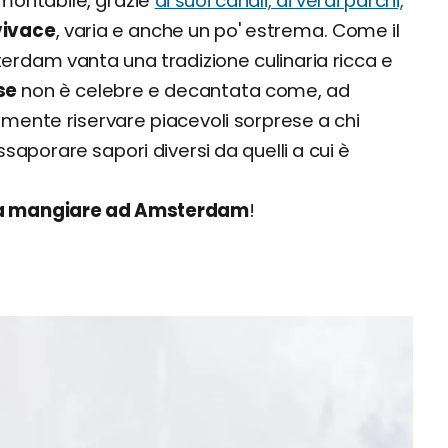
montabile, grazie
ai suoi canali, ai verdi parchi,
vivace
, varia e anche un po' estrema. Come il
erdam vanta una tradizione culinaria ricca e
se
non è celebre e decantata come, ad
amente riservare piacevoli sorprese a chi
saporare sapori diversi da quelli a cui è
da mangiare ad Amsterdam
!