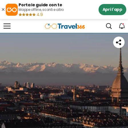
Porta le guide con te
×
Apri l'app
Mappe offline, sconti e altro
4.9