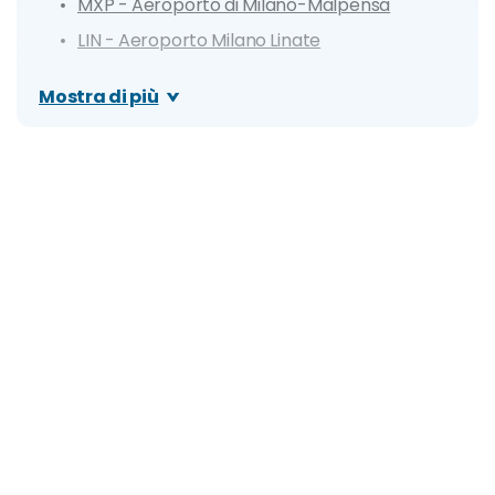
MXP - Aeroporto di Milano-Malpensa
LIN - Aeroporto Milano Linate
Come muoversi a piedi
Mostra di più
Con i servizi sharing
Con i mezzi pubblici
Tram
Bus
Metro
In auto