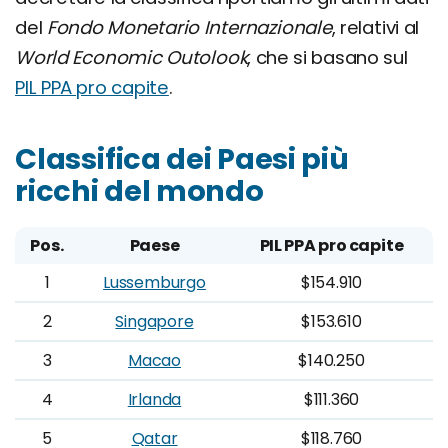
del
Fondo Monetario Internazionale
, relativi al
World Economic Outolook
, che si basano sul
PIL PPA pro capite
.
Classifica dei Paesi più
ricchi del mondo
Pos.
Paese
PIL PPA pro capite
1
Lussemburgo
$154.910
2
Singapore
$153.610
3
Macao
$140.250
4
Irlanda
$111.360
5
Qatar
$118.760