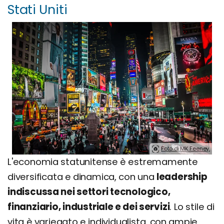
Stati Uniti
Foto di MK Feeney.
L'economia statunitense è estremamente
diversificata e dinamica, con una
leadership
indiscussa nei settori tecnologico,
finanziario, industriale e dei servizi
. Lo stile di
vita è variegato e individualista, con ampie