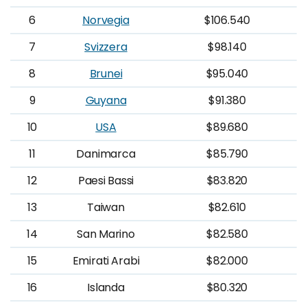
6
Norvegia
$106.540
7
Svizzera
$98.140
8
Brunei
$95.040
9
Guyana
$91.380
10
USA
$89.680
11
Danimarca
$85.790
12
Paesi Bassi
$83.820
13
Taiwan
$82.610
14
San Marino
$82.580
15
Emirati Arabi
$82.000
16
Islanda
$80.320