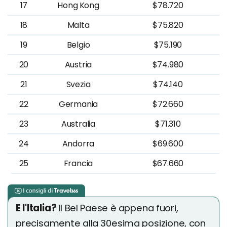
17
Hong Kong
$78.720
18
Malta
$75.820
19
Belgio
$75.190
20
Austria
$74.980
21
Svezia
$74.140
22
Germania
$72.660
23
Australia
$71.310
24
Andorra
$69.600
25
Francia
$67.660
E l'Italia?
Il Bel Paese è appena fuori,
precisamente alla 30esima posizione, con