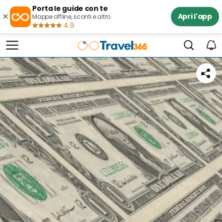
Porta le guide con te
×
Apri l'app
Mappe offline, sconti e altro
4.9