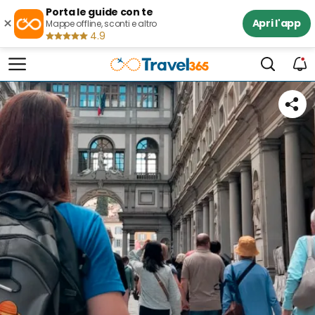
Porta le guide con te
×
Apri l'app
Mappe offline, sconti e altro
4.9