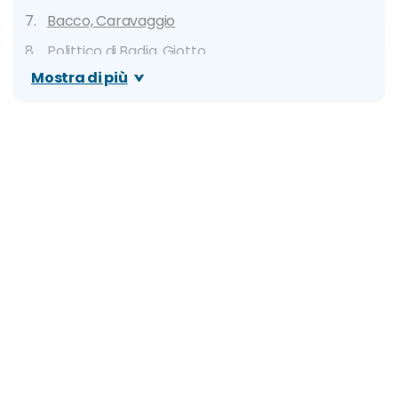
Bacco, Caravaggio
Polittico di Badia, Giotto
Mostra di più
Madonna dal collo lungo, Parmigianino
Scudo con testa di Medusa, Caravaggio
Maestà di Santa Trinità, Cimabue
Orari e prezzi
Biglietti online e visite guidate