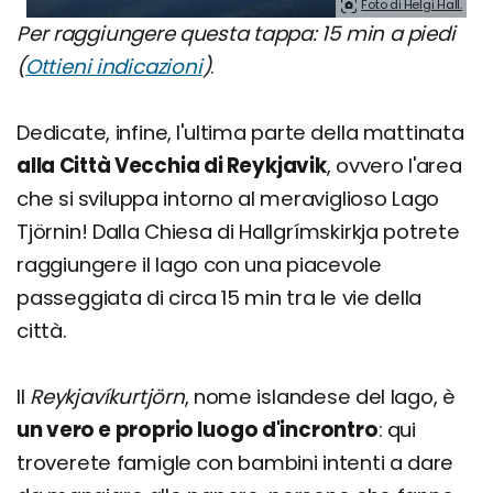
Foto di Helgi Hall.
Per raggiungere questa tappa: 15 min a piedi
(
Ottieni indicazioni
)
.
Dedicate, infine, l'ultima parte della mattinata
alla Città Vecchia di Reykjavik
, ovvero l'area
che si sviluppa intorno al meraviglioso Lago
Tjörnin! Dalla Chiesa di Hallgrímskirkja potrete
raggiungere il lago con una piacevole
passeggiata di circa 15 min tra le vie della
città.
Il
Reykjavíkurtjörn
, nome islandese del lago, è
un vero e proprio luogo d'incrontro
: qui
troverete famigle con bambini intenti a dare