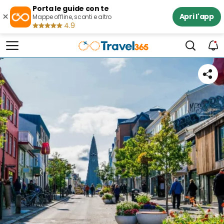
Porta le guide con te
×
Apri l'app
Mappe offline, sconti e altro
4.9