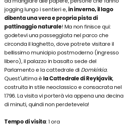
da mangiare alle papere, persone che fanno
jogging lungo i sentieri e,
in inverno, il lago
dibenta una vera e propria pista di
pattinaggio naturale
! Ma non finisce qui:
godetevi una passeggiata nel parco che
circonda il laghetto, dove potrete visitare il
bellissimo municipio postmoderno (ingresso
libero), il palazzo in basalto sede del
Parlamento e la cattedrale di
Domkirkia
.
Quest'ultima è
la Cattedrale di Reykjavik
,
costruita in stile neoclassico e consacrata nel
1796. La visita vi porterà via appena una decina
di minuti, quindi non perdetevela!
Tempo di visita
: 1 ora