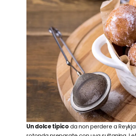
Un dolce tipico
da non perdere a Reykjavi
rotonda preparate con uva sultanina. Le