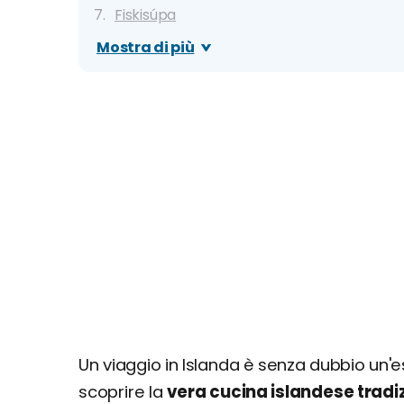
Fiskisúpa
Pönnukökur
Mostra di più
Þorramatur
Brauðterta
Dove mangiare a Reykjavik: migliori ristorant
Un viaggio in Islanda è senza dubbio un'
scoprire la
vera cucina islandese tradi