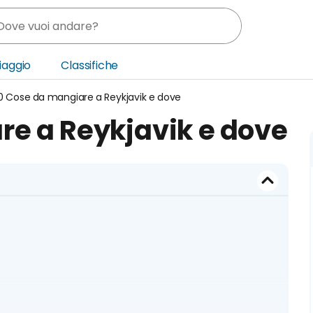
Viaggio
Classifiche
0 Cose da mangiare a Reykjavik e dove
nia
re a Reykjavik e dove
ica Centrale
o Oriente