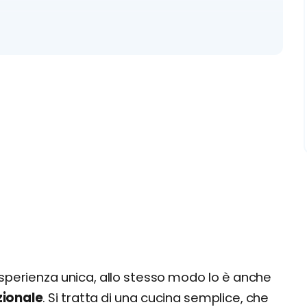
i, locali tipici e street food
esperienza unica, allo stesso modo lo è anche
zionale
. Si tratta di una cucina semplice, che