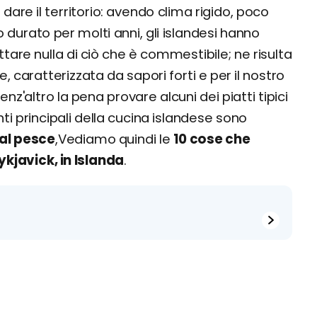
are il territorio: avendo clima rigido, poco
o durato per molti anni, gli islandesi hanno
are nulla di ciò che è commestibile; ne risulta
 caratterizzata da sapori forti e per il nostro
senz'altro la pena provare alcuni dei piatti tipici
nti principali della cucina islandese sono
dal pesce
,Vediamo quindi le
10 cose che
javick, in Islanda
.