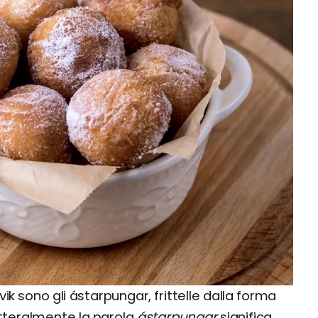
k sono gli ástarpungar, frittelle dalla forma
tteralmente la parola
ástarpungar
significa