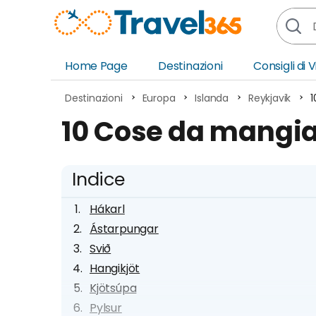
Home Page
Destinazioni
Consigli di 
Africa
Asia
Destinazioni
Europa
Islanda
Reykjavik
1
Europa
Ocea
10 Cose da mangia
Nord America
Amer
Sud America
Medi
Indice
Hákarl
Ástarpungar
Svið
Hangikjöt
Kjötsúpa
Pylsur