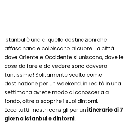
Quartiere Fatih
Museo d'Arte Turca e Islamica
Giorno 5
Escursione alle Isole dei Principi
Istanbul è una di quelle destinazioni che
affascinano e colpiscono al cuore. La città
Giorno 6
dove Oriente e Occidente si uniscono, dove le
Escursione a Bursa
cose da fare e da vedere sono davvero
Giorno 7
tantissime! Solitamente scelta come
Escursione a Gallipoli
destinazione per un weekend, in realtà in una
settimana avrete modo di conoscerla a
Quanto costa una settimana a Istanbul
fondo, oltre a scoprire i suoi dintorni.
Ecco tutti i nostri consigli per un
itinerario di 7
giorn a Istanbul e dintorni
.