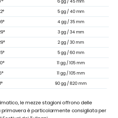
7°
6 gg / 45 mm
22°
5 gg / 40 mm
26°
4 gg / 35 mm
29°
3 gg / 34 mm
29°
2 gg / 30 mm
25°
5 gg / 60 mm
20°
11 gg / 105 mm
5°
11 gg / 105 mm
1°
90 gg / 820 mm
limatico, le mezze stagioni offrono delle
. La primavera è particolarmente consigliata per