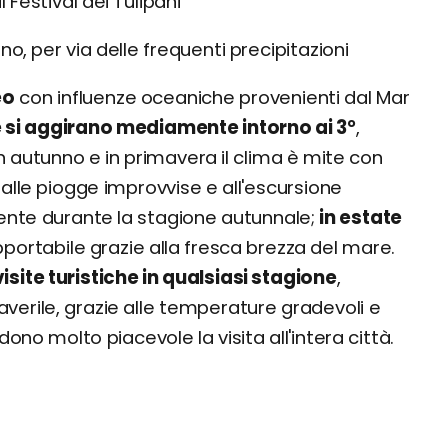
l Festival dei Tulipani
rno, per via delle frequenti precipitazioni
eo
con influenze oceaniche provenienti dal Mar
 si aggirano mediamente intorno ai 3°
,
n autunno e in primavera il clima è mite con
alle piogge improvvise e all'escursione
lmente durante la stagione autunnale;
in estate
pportabile grazie alla fresca brezza del mare.
isite turistiche in qualsiasi stagione
,
verile, grazie alle temperature gradevoli e
ono molto piacevole la visita all'intera città.