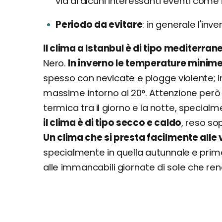
via di alcuni interessanti eventi come i
Periodo da evitare
in generale l'inve
Il clima a Istanbul è di tipo mediterran
Nero.
In inverno le temperature minime
spesso con nevicate e piogge violente; i
massime intorno ai 20°. Attenzione però 
termica tra il giorno e la notte, specia
il clima è di tipo secco e caldo
, reso so
Un clima che si presta facilmente alle v
specialmente in quella autunnale e prima
alle immancabili giornate di sole che rend