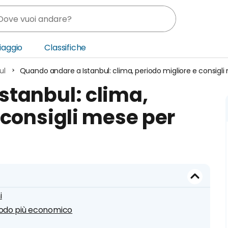
Viaggio
Classifiche
ul
Quando andare a Istanbul: clima, periodo migliore e consigl
nia
stanbul: clima,
ica Centrale
 consigli mese per
o Oriente
i
riodo più economico