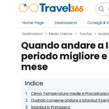
Home Page
Destinazioni
Consigli di 
Africa
Asia
Destinazioni
Medio Oriente
Turchia
Istanb
Europa
Ocea
Quando andare a I
Nord America
Amer
periodo migliore e
Sud America
Medi
mese
Indice
Clima, Temperature medie e Precipitazion
Quando conviene andare a Istanbul: il pe
Istanbul in Primavera