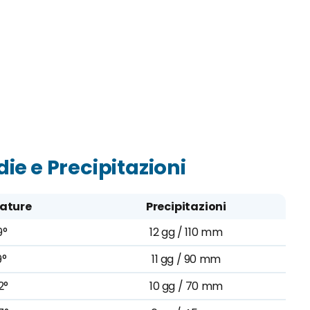
e e Precipitazioni
ature
Precipitazioni
9°
12 gg / 110 mm
9°
11 gg / 90 mm
2°
10 gg / 70 mm