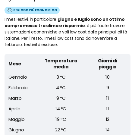
PERIODO PIÙ ECONOMICO
I mesi estivi, in particolare
giugno e luglio sono un ottimo
compromesso tra clima e risparmio
, è più facile trovare
sistemazioni economiche e voli low cost dalle principali città
italiane. Per il resto, i mesi low cost sono da novembre a
febbraio, festività escluse.
Temperatura
Giorni di
Mese
media
pioggia
Gennaio
3 °C
10
Febbraio
4 °C
9
Marzo
9 °C
11
Aprile
14 °C
11
Maggio
19 °C
12
Giugno
22 °C
14