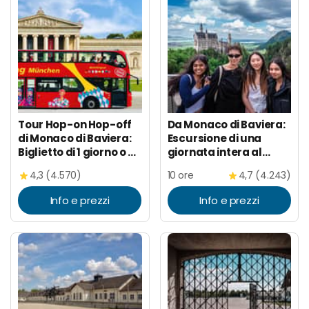
Tour Hop-on Hop-off
Da Monaco di Baviera:
di Monaco di Baviera:
Escursione di una
Biglietto di 1 giorno o di
giornata intera al
2 giorni
Castello di
4,3 (4.570)
10 ore
4,7 (4.243)
Neuschwanstein
Info e prezzi
Info e prezzi