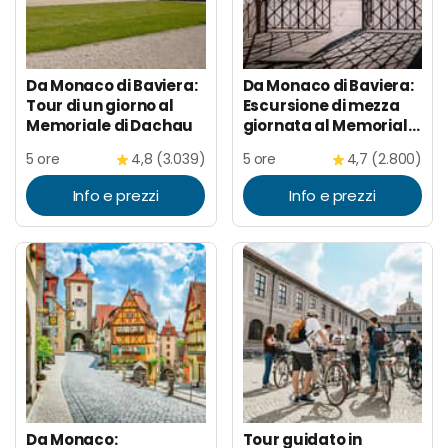
Da Monaco di Baviera:
Da Monaco di Baviera:
Tour di un giorno al
Escursione di mezza
Memoriale di Dachau
giornata al Memoriale
di Dachau
5 ore
4,8 (3.039)
5 ore
4,7 (2.800)
Info e prezzi
Info e prezzi
Da Monaco:
Tour guidato in