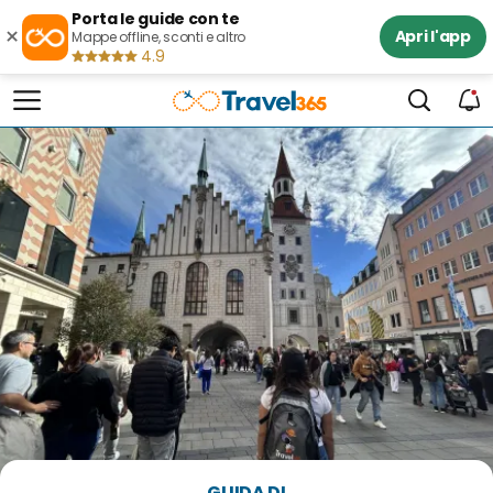
Porta le guide con te
×
Apri l'app
Mappe offline, sconti e altro
4.9
GUIDA DI