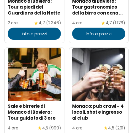
Monaco di Baviera:
Monaco di Baviera:
Tour a piedi del
Tour gastronomico
Guardiano della Notte
della birra con cena e
museo
2 ore
4,7 (2.346)
4 ore
4,7 (1.176)
dell'Oktoberfest
Info e prezzi
Info e prezzi
Sale e birrerie di
Monaco: pub crawl - 4
Monaco di Baviera:
locali, shot e ingresso
Tour guidato di 3 ore
al club
4 ore
4,5 (990)
4 ore
4,5 (291)