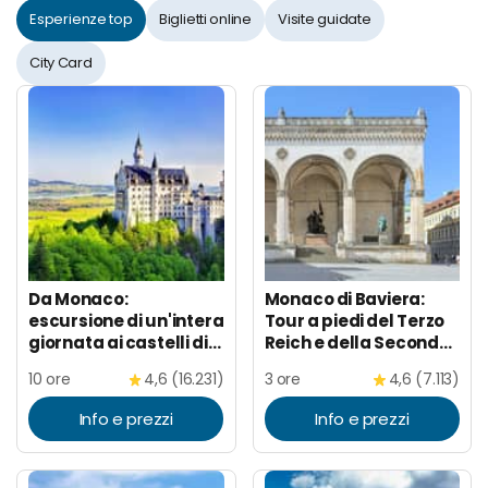
Esperienze top
Biglietti online
Visite guidate
City Card
Da Monaco:
Monaco di Baviera:
escursione di un'intera
Tour a piedi del Terzo
giornata ai castelli di
Reich e della Seconda
Neuschwanstein e
Guerra Mondiale
10 ore
4,6 (16.231)
3 ore
4,6 (7.113)
Linderhof
Info e prezzi
Info e prezzi