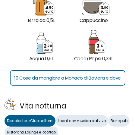
4
3
,50
,80
euro
euro
Birra da 0,5L
Cappuccino
2
3
,70
,10
euro
euro
Acqua 0,5L
Coca/Pepsi 0,33L
10 Cose da mangiare a Monaco di Baviera e dove
Vita notturna
Discoteche e Club notturni
Locali con musica dal vivo
Bar e pub
Ristoranti, Lounge e Rooftop