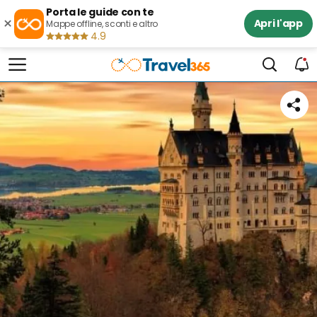
Porta le guide con te
×
Apri l'app
Mappe offline, sconti e altro
4.9