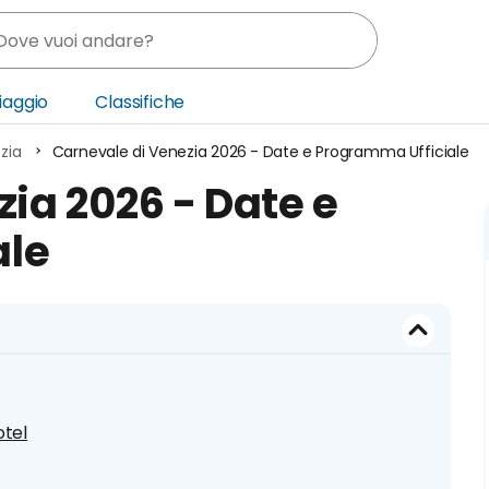
Viaggio
Classifiche
zia
Carnevale di Venezia 2026 - Date e Programma Ufficiale
nia
ia 2026 - Date e
ica Centrale
ale
o Oriente
otel