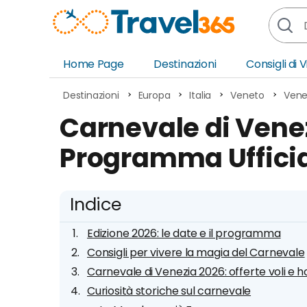
Home Page
Destinazioni
Consigli di 
Africa
Asia
Destinazioni
Europa
Italia
Veneto
Vene
Europa
Ocea
Carnevale di Venez
Nord America
Amer
Programma Uffici
Sud America
Medi
Indice
Edizione 2026: le date e il programma
Consigli per vivere la magia del Carnevale
Carnevale di Venezia 2026: offerte voli e h
Curiosità storiche sul carnevale