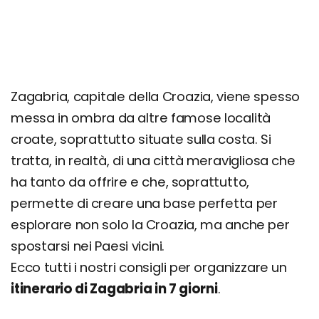
Escursione al Lago di Bled
Giorno 5
Escursione ai Laghi di Plitvice e Rastoke
Zagabria, capitale della Croazia, viene spesso
Giorno 6
messa in ombra da altre famose località
Escursione al Castello di Trakoscan
croate, soprattutto situate sulla costa. Si
Escursione a Varazdin
tratta, in realtà, di una città meravigliosa che
Giorno 7
ha tanto da offrire e che, soprattutto,
permette di creare una base perfetta per
Escursione a Fiume
esplorare non solo la Croazia, ma anche per
Quanto costa una settimana a Zagabria
spostarsi nei Paesi vicini.
Ecco tutti i nostri consigli per organizzare un
itinerario di Zagabria in 7 giorni
.