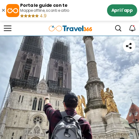
Porta le guide con te
×
Apri l'app
Mappe offline, sconti e altro
4.9