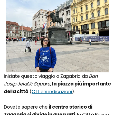
Iniziate questo viaggio a Zagabria da
Ban
Josip Jelačić Square
,
la piazza più importante
della città
(
Ottieni indicazioni
).
Dovete sapere che
il centro storico di
Zagabria si divide in due parti
: la Città Bassa,