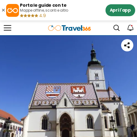
Porta le guide con te
×
Apri l'app
Mappe offline, sconti e altro
4.9