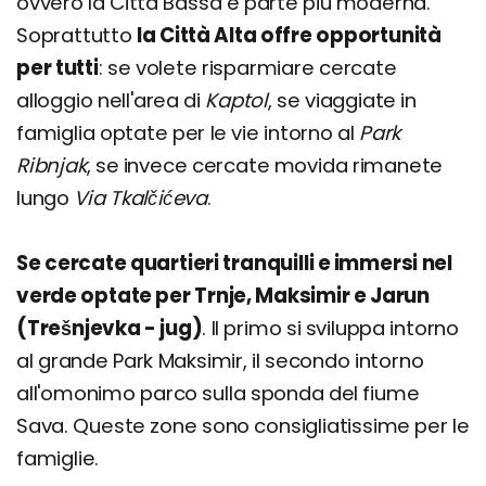
ovvero la Città Bassa e parte più moderna.
Soprattutto
la Città Alta offre opportunità
per tutti
: se volete risparmiare cercate
alloggio nell'area di
Kaptol
, se viaggiate in
famiglia optate per le vie intorno al
Park
Ribnjak
, se invece cercate movida rimanete
lungo
Via Tkalčićeva
.
Se cercate quartieri tranquilli e immersi nel
verde optate per Trnje, Maksimir e Jarun
(Trešnjevka - jug)
. Il primo si sviluppa intorno
al grande Park Maksimir, il secondo intorno
all'omonimo parco sulla sponda del fiume
Sava. Queste zone sono consigliatissime per le
famiglie.