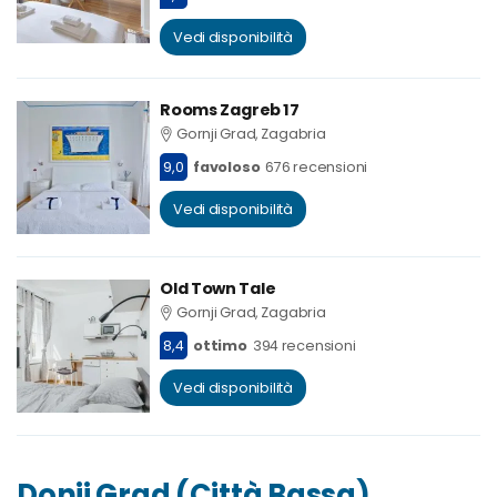
Vedi disponibilità
Rooms Zagreb 17
Gornji Grad, Zagabria
9,0
favoloso
676 recensioni
Vedi disponibilità
Old Town Tale
Gornji Grad, Zagabria
8,4
ottimo
394 recensioni
Vedi disponibilità
Donji Grad (Città Bassa)