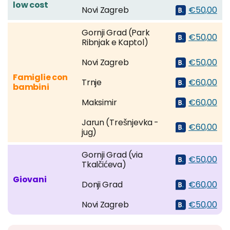
low cost
Novi Zagreb
€50,00
Gornji Grad (Park
€50,00
Ribnjak e Kaptol)
Novi Zagreb
€50,00
Famiglie con
Trnje
€60,00
bambini
Maksimir
€60,00
Jarun (Trešnjevka -
€60,00
jug)
Gornji Grad (via
€50,00
Tkalčićeva)
Giovani
Donji Grad
€60,00
Novi Zagreb
€50,00