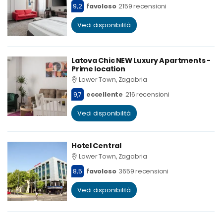
9,2
favoloso
2159 recensioni
Vedi disponibilità
Latova Chic NEW Luxury Apartments -
Prime location
Lower Town, Zagabria
9,7
eccellente
216 recensioni
Vedi disponibilità
Hotel Central
Lower Town, Zagabria
8,5
favoloso
3659 recensioni
Vedi disponibilità