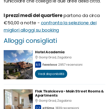
funicolare che collega le due aree della città.
I prezzi medi del quartiere
partono da circa
€50,00 a notte -
confronta la selezione dei
migliori alloggi su booking
Alloggi consigliati
Hotel Academia
Gornji Grad, Zagabria
8,5
favoloso
2957 recensioni
Vedi disponibilità
Flok Tkalciceva - Main Street Rooms &
Apartments
Gornji Grad, Zagabria
7,7
ottimo
1839 recensioni