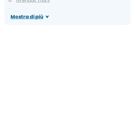
Grenadir marš
Kremsnita
Mostra di più
Strukle
Dove mangiare a Zagabria: migliori ristoranti,
locali tipici e street food