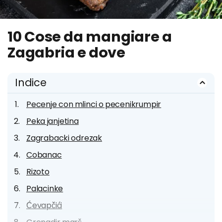
10 Cose da mangiare a
Zagabria e dove
Indice
Pecenje con mlinci o pecenikrumpir
Peka janjetina
Zagrabacki odrezak
Cobanac
Rizoto
Palacinke
Ćevapčići