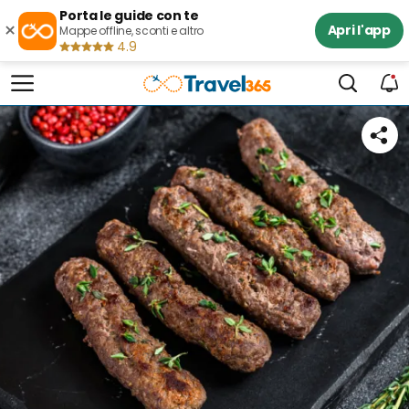
Porta le guide con te
×
Apri l'app
Mappe offline, sconti e altro
4.9