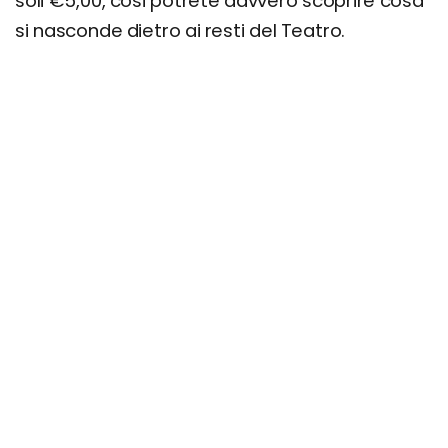
soli €5,00, cosi potrete davvero scoprire cosa
si nasconde dietro ai resti del Teatro.