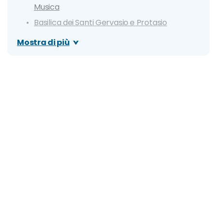
Musica
Basilica dei Santi Gervasio e Protasio
Monastero delle Clarisse
Mostra di più
Monastero di Valle Christi
Villa Tigullio e Parco Casale
Complesso Molitorio di San Maurizio
Ponte di Annibale
Spiagge più belle
Spiaggia dei Cavallini (Le Saline)
Spiaggia di San Michele di Pagana
Baia dei Sogni
Punta Pedale
Baia di Niasca
Spiaggia di Zoagli