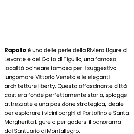
Escursioni nei dintorni
Santuario di Montallegro e Funivia
Chiavari
Portofino
Rapallo
Genova
è una delle perle della Riviera Ligure di
Levante e del Golfo di Tigullio, una famosa
Itinerario di 1 giorno
località balneare famosa per il suggestivo
Itinerario di 3 giorni
lungomare Vittorio Veneto e le eleganti
Giorno 1
architetture liberty. Questa affascinante città
Giorno 2
costiera fonde perfettamente storia, spiagge
Giorno 3
attrezzate e una posizione strategica, ideale
per esplorare i vicini borghi di Portofino e Santa
Dove si trova e come arrivare
Margherita Ligure o per godersi il panorama
Come muoversi
dal Santuario di Montallegro.