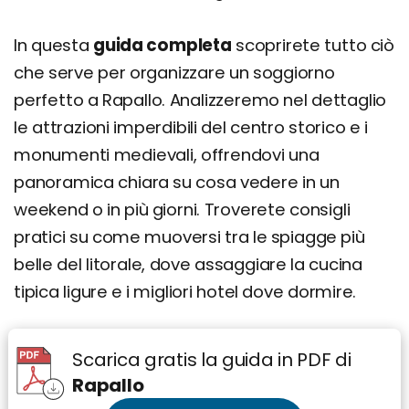
Cosa si mangia a Rapallo: piatti e ricette
tradizionali
In questa
guida completa
scoprirete tutto ciò
Focaccia al Formaggio
che serve per organizzare un soggiorno
Farinata di Ceci
perfetto a Rapallo. Analizzeremo nel dettaglio
Torta Pasqualina
le attrazioni imperdibili del centro storico e i
Trofie al Pesto
monumenti medievali, offrendovi una
Pansoti al Sugo di Noci
panoramica chiara su cosa vedere in un
weekend o in più giorni. Troverete consigli
Frittata di Bianchetti
pratici su come muoversi tra le spiagge più
Buridda e Stoccafisso
belle del litorale, dove assaggiare la cucina
Gobeletti
tipica ligure e i migliori hotel dove dormire.
Dove mangiare a Rapallo: i migliori ristoranti
Cosa fare la sera: zone della movida e i migliori
Scarica gratis la guida in PDF di
locali
Rapallo
Dove dormire a Rapallo: i migliori quartieri dove