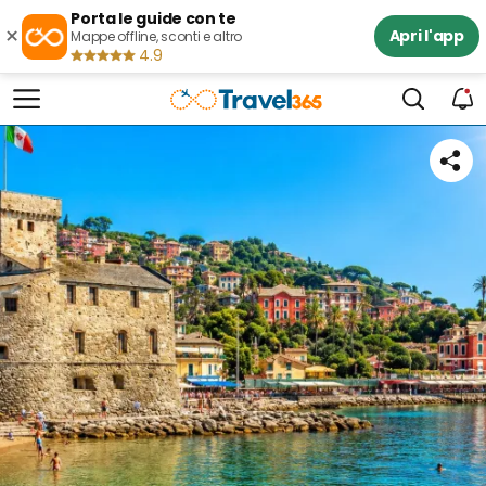
Porta le guide con te
×
Apri l'app
Mappe offline, sconti e altro
4.9