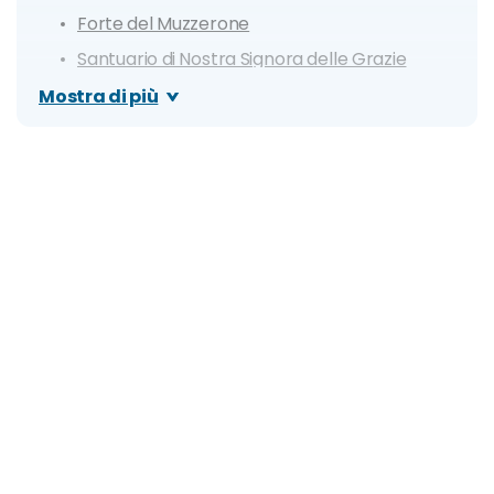
Forte del Muzzerone
Santuario di Nostra Signora delle Grazie
Giro delle isole
Mostra di più
Torre di Portovenere
Itinerario di un giorno a Portovenere
Dove mangiare a Portovenere
Cosa fare la sera: zone della movida e migliori
locali
Organizza il tuo soggiorno a Portovenere: info e
consigli utili