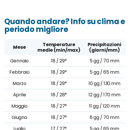
Quando andare? Info su clima e
periodo migliore
Temperature
Precipitazioni
Mese
medie (min/max)
(giorni/mm)
Gennaio
18 / 29°
5 gg / 70 mm
Febbraio
18 / 29°
5 gg / 65 mm
Marzo
18 / 29°
10 gg / 130 mm
Aprile
18 / 28°
12 gg / 170 mm
Maggio
18 / 27°
11 gg / 120 mm
Giugno
18 / 27°
6 gg / 70 mm
Luglio
17 / 27°
5 gg / 65 mm