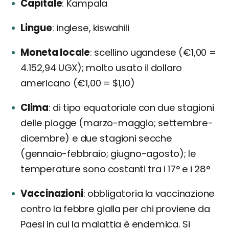
Capitale
Kampala
Lingue
inglese, kiswahili
Moneta locale
scellino ugandese (€1,00 =
4.152,94 UGX); molto usato il dollaro
americano (€1,00 = $1,10)
Clima
di tipo equatoriale con due stagioni
delle piogge (marzo-maggio; settembre-
dicembre) e due stagioni secche
(gennaio-febbraio; giugno-agosto); le
temperature sono costanti tra i 17° e i 28°
Vaccinazioni
obbligatoria la vaccinazione
contro la febbre gialla per chi proviene da
Paesi in cui la malattia è endemica. Si