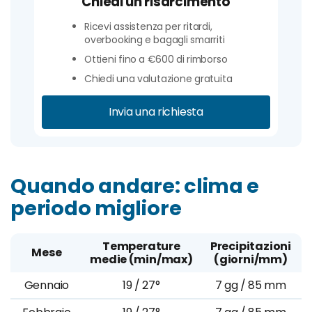
Chiedi un risarcimento
Ricevi assistenza per ritardi,
overbooking e bagagli smarriti
Ottieni fino a €600 di rimborso
Chiedi una valutazione gratuita
Invia una richiesta
Quando andare: clima e
periodo migliore
Temperature
Precipitazioni
Mese
medie (min/max)
(giorni/mm)
Gennaio
19 / 27°
7 gg / 85 mm