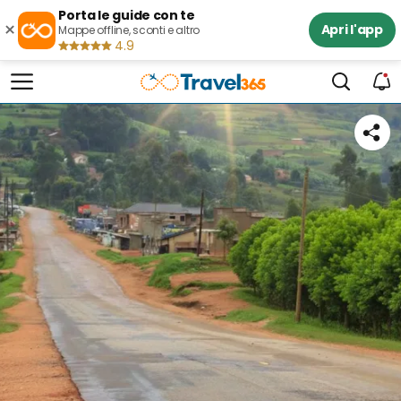
Porta le guide con te
×
Apri l'app
Mappe offline, sconti e altro
4.9