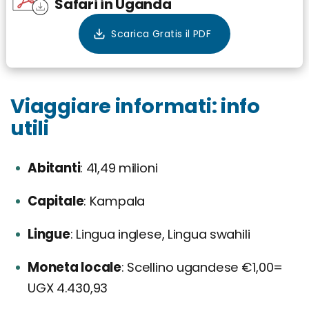
Safari in Uganda
Viaggiare informati: info
utili
Abitanti
41,49 milioni
Capitale
Kampala
Lingue
Lingua inglese, Lingua swahili
Moneta locale
Scellino ugandese €1,00=
UGX 4.430,93