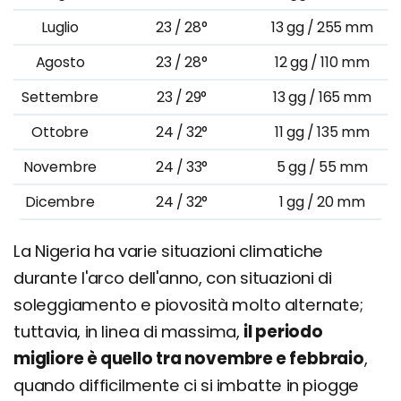
Luglio
23 / 28°
13 gg / 255 mm
Agosto
23 / 28°
12 gg / 110 mm
Settembre
23 / 29°
13 gg / 165 mm
Ottobre
24 / 32°
11 gg / 135 mm
Novembre
24 / 33°
5 gg / 55 mm
Dicembre
24 / 32°
1 gg / 20 mm
La Nigeria ha varie situazioni climatiche
durante l'arco dell'anno, con situazioni di
soleggiamento e piovosità molto alternate;
tuttavia, in linea di massima,
il periodo
migliore è quello tra novembre e febbraio
,
quando difficilmente ci si imbatte in piogge