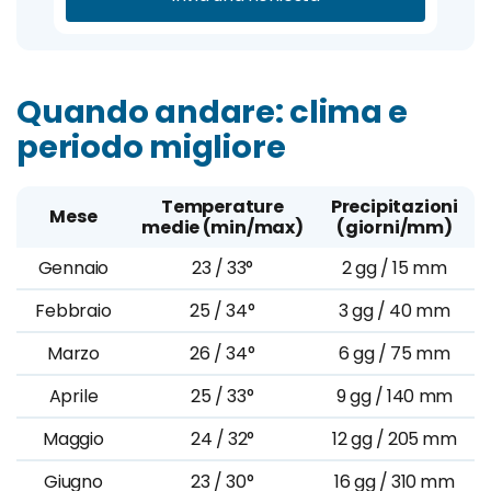
Quando andare: clima e
periodo migliore
Temperature
Precipitazioni
Mese
medie (min/max)
(giorni/mm)
Gennaio
23 / 33°
2 gg / 15 mm
Febbraio
25 / 34°
3 gg / 40 mm
Marzo
26 / 34°
6 gg / 75 mm
Aprile
25 / 33°
9 gg / 140 mm
Maggio
24 / 32°
12 gg / 205 mm
Giugno
23 / 30°
16 gg / 310 mm