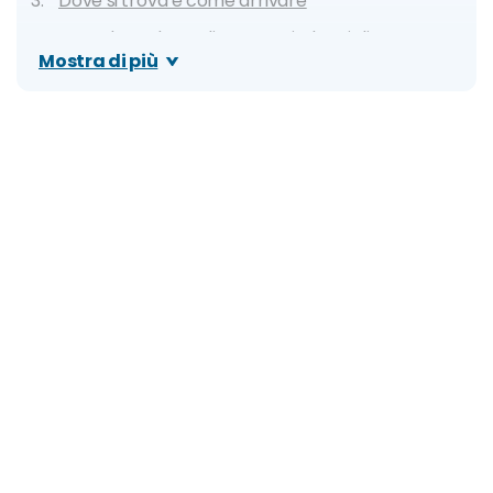
Dove si trova e come arrivare
Quando andare: clima e periodo migliore
Mostra di più
Organizza il tuo viaggio: costi e consigli