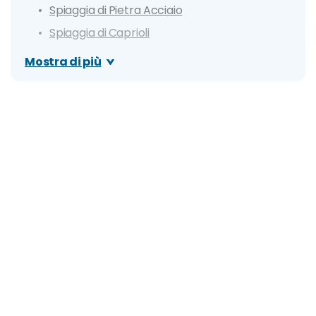
Spiaggia di Pietra Acciaio
Spiaggia di Caprioli
Grotte Marine di Capo Palinuro
Mostra di più
Scogliera Ascea Marina
Spiaggia Le Saline
Itinerario di un giorno a Marina di Pisciotta
Dove mangiare a Marina di Pisciotta
Cosa fare la sera: zone della movida e migliori
locali
Organizza il tuo soggiorno a Marina di Pisciotta:
info e consigli utili