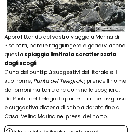
Foto di Fire90.
Approfittando del vostro viaggio a Marina di
Pisciotta, potete raggiungere e godervi anche
questa
spiaggia limitrofa caratterizzata
dagli scogli
.
E' uno dei punti più suggestivi del litorale e il
suo nome,
Punta del Telegrafo
, prende il nome
dall'omonima torre che domina la scogliera.
Da Punta del Telegrafo parte una meravigliosa
e suggestiva distesa di sabbia dorata fino a
Casal Velino Marina nei pressi del porto.
Info pratiche: indicazioni, orari e prezzi