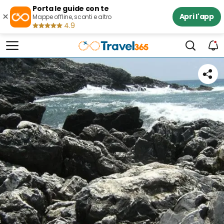
Porta le guide con te
×
Apri l'app
Mappe offline, sconti e altro
4.9