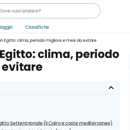
Viaggio
Classifiche
 Egitto: clima, periodo migliore e mesi da evitare
nia
gitto: clima, periodo
ica Centrale
 evitare
o Oriente
itto Settentrionale (Il Cairo e coste mediterranee)