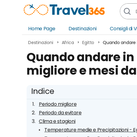
Home Page
Destinazioni
Consigli di 
Africa
Asia
Destinazioni
Africa
Egitto
Quando andare in
Europa
Ocea
Quando andare in E
Nord America
Amer
migliore e mesi da
Sud America
Medi
Indice
Periodo migliore
Periodo da evitare
Clima e stagioni
Temperature medie e Precipitazioni - Eg