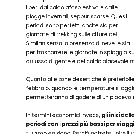
liberi dal caldo afoso estivo e dalle
piogge invernali, seppur scarse. Questi
periodi sono perfetti anche sia per
giornate di trekking sulle alture del
Similan senza la presenza di neve, e sia
per trascorrere le giornate in spiaggia 
afflusso di gente e del caldo piacevole 
Quanto alle zone desertiche è preferibil
febbraio, quando le temperature si aggira
permetteranno di godere di un piacevole
In termini economici invece,
gli inizi de
periodi con i prezzi più bassi per viaggi
turismo egiziano. Perciò potrete unire il 