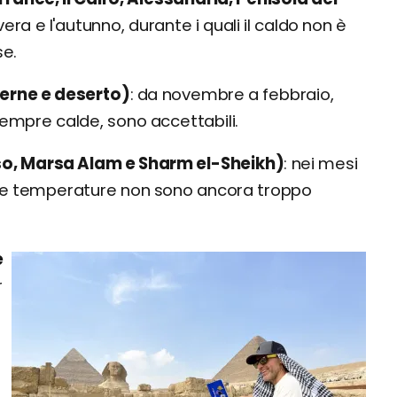
era e l'autunno, durante i quali il caldo non è
se.
terne e deserto)
da novembre a febbraio,
empre calde, sono accettabili.
sso, Marsa Alam e Sharm el-Sheikh)
nei mesi
li le temperature non sono ancora troppo
è
r