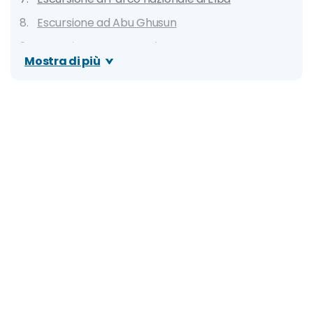
Escursione ad Abu Ghusun
Escursione a Marsa Egla
Mostra di più
Escursione al porto romano di Myos Hormos