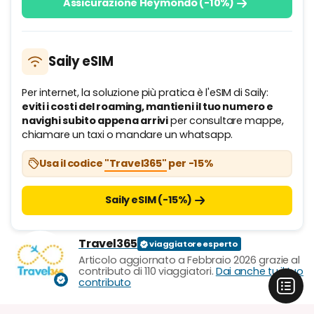
Assicurazione Heymondo (-10%)
Saily eSIM
Per internet, la soluzione più pratica è l'eSIM di Saily:
eviti i costi del roaming, mantieni il tuo numero e
navighi subito appena arrivi
per consultare mappe,
chiamare un taxi o mandare un whatsapp.
Usa il codice
"Travel365"
per -15%
Saily eSIM (-15%)
Travel365
Articolo aggiornato a Febbraio 2026 grazie al
contributo di 110 viaggiatori.
Dai anche tu il tuo
contributo