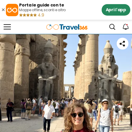
Porta le guide con te
×
Apri l'app
Mappe offline, sconti e altro
4.9