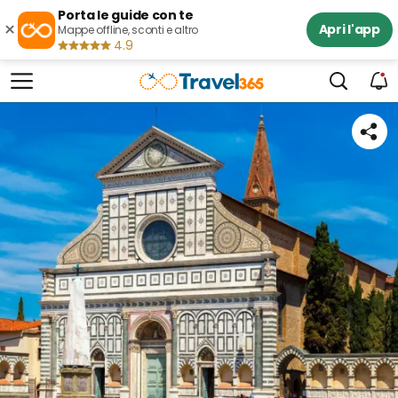
Porta le guide con te
×
Apri l'app
Mappe offline, sconti e altro
4.9