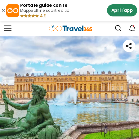
Porta le guide con te
×
Apri l'app
Mappe offline, sconti e altro
4.9