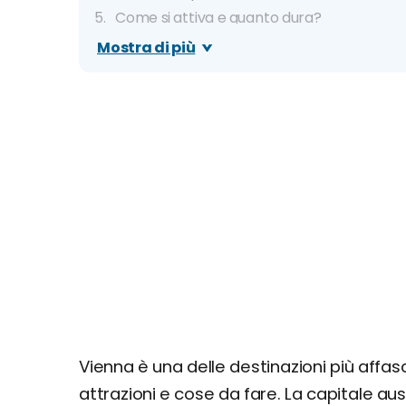
Come si attiva e quanto dura?
Faq
Mostra di più
Card/pass alternativi: tabella comparativ
Vienna è una delle destinazioni più affasc
attrazioni e cose da fare. La capitale au