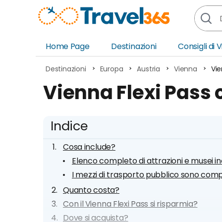
Home Page
Destinazioni
Consigli di 
Africa
Asia
Destinazioni
Europa
Austria
Vienna
Vie
Europa
Ocea
Vienna Flexi Pass
Nord America
Amer
Sud America
Medi
Indice
Cosa include?
Elenco completo di attrazioni e musei in
I mezzi di trasporto pubblico sono com
Quanto costa?
Con il Vienna Flexi Pass si risparmia?
Dove si acquista?