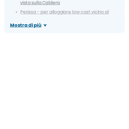
vista sulla Caldera
Perissa - per alloggiare low cost vicino al
mare
Mostra di più
Kamari - vicino l'aeroporto e lontano dalla
movida
Mappa dei prezzi degli alloggi di Santorini