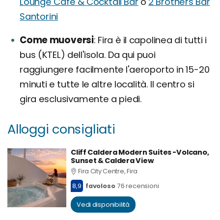
Lounge Cafe & Cocktail Bar
o
2 Brothers Bar
Santorini
Come muoversi
Fira è il capolinea di tutti i
bus (KTEL) dell'isola. Da qui puoi
raggiungere facilmente l'aeroporto in 15-20
minuti e tutte le altre località. Il centro si
gira esclusivamente a piedi.
Alloggi consigliati
Cliff Caldera Modern Suites -Volcano,
Sunset & Caldera View
Fira City Centre, Fira
8,9
favoloso
76 recensioni
Vedi disponibilità