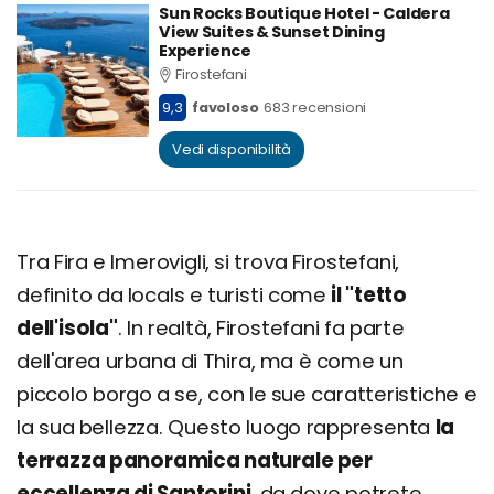
Sun Rocks Boutique Hotel - Caldera
View Suites & Sunset Dining
Experience
Firostefani
9,3
favoloso
683 recensioni
Vedi disponibilità
Tra Fira e Imerovigli, si trova Firostefani,
definito da locals e turisti come
il "tetto
dell'isola"
. In realtà, Firostefani fa parte
dell'area urbana di Thira, ma è come un
piccolo borgo a se, con le sue caratteristiche e
la sua bellezza. Questo luogo rappresenta
la
terrazza panoramica naturale per
eccellenza di Santorini
, da dove potrete