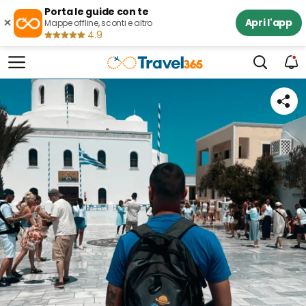
Porta le guide con te
×
Apri l'app
Mappe offline, sconti e altro
4.9