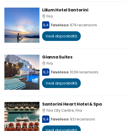
Lilium Hotel Santorini
Fira
9,4
favoloso
676 recensioni
Vedi disponibilità
Gianna Suites
Fira
9,3
favoloso
1039 recensioni
Vedi disponibilità
Santorini Heart Hotel & Spa
Fira City Centre, Fira
9,4
favoloso
93 recensioni
Vedi disponibilità