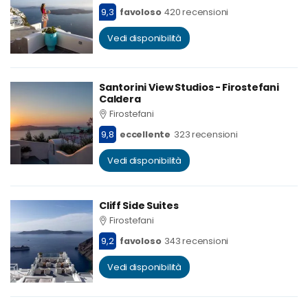
9,3
favoloso
420 recensioni
Vedi disponibilità
Santorini View Studios - Firostefani
Caldera
Firostefani
9,8
eccellente
323 recensioni
Vedi disponibilità
Cliff Side Suites
Firostefani
9,2
favoloso
343 recensioni
Vedi disponibilità