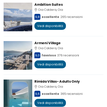
Ambition Suites
Oia Caldera, Oia
9,8
eccellente
265 recensioni
Vedi disponibilità
Armeni Village
Oia Caldera, Oia
9,0
favoloso
376 recensioni
Vedi disponibilità
Rimida Villas- Adults Only
Oia Caldera, Oia
9,6
eccellente
365 recensioni
Vedi disponibilità