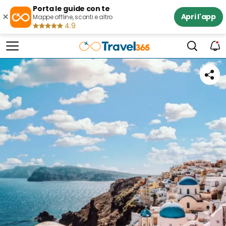
Porta le guide con te
×
Apri l'app
Mappe offline, sconti e altro
4.9