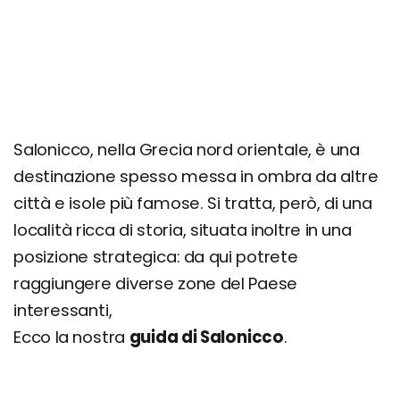
Dove mangiare a Salonicco e cosa: specialità e i
migliori ristoranti
Cosa fare la sera: le zone della movida e i
migliori locali di Salonicco
Organizza il tuo soggiorno a Salonicco: info e
consigli utili
Salonicco, nella Grecia nord orientale, è una
destinazione spesso messa in ombra da altre
città e isole più famose. Si tratta, però, di una
località ricca di storia, situata inoltre in una
posizione strategica: da qui potrete
raggiungere diverse zone del Paese
interessanti,
Ecco la nostra
guida di Salonicco
.