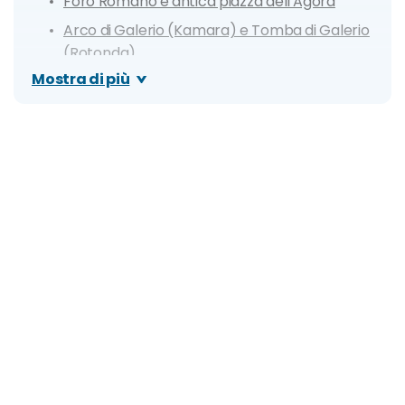
Foro Romano e antica piazza dell'Agorà
Arco di Galerio (Kamara) e Tomba di Galerio
(Rotonda)
Mostra di più
Palazzo di Galerio
Museo Archeologico di Salonicco
Museo della Cultura Bizantina
Chiesa di San Demetrio
Penisola Calcidica
Spiagge più belle di Salonicco e dintorni
Perea Beach
Paralia Beach
Asprovalta
Karydi Beach
Itinerario di un giorno