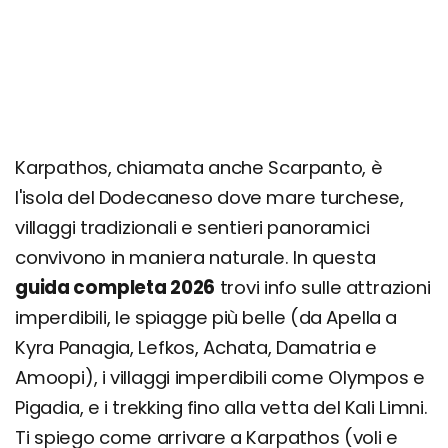
Spiagge principali: le baie più belle
Apella
Agios Nikolaos
Achata
Karpathos, chiamata anche Scarpanto, è
Lefkos
l'isola del Dodecaneso dove mare turchese,
Kira Panagia
villaggi tradizionali e sentieri panoramici
Damatria
convivono in maniera naturale. In questa
Christou Pigadi
guida completa 2026
trovi info sulle attrazioni
Chicken Bay
imperdibili, le spiagge più belle (da Apella a
Escursioni nei dintorni
Kyra Panagia, Lefkos, Achata, Damatria e
Kasos
Amoopi), i villaggi imperdibili come Olympos e
Pigadia, e i trekking fino alla vetta del Kali Limni.
Itinerario di 1 giorno
Ti spiego come arrivare a Karpathos (voli e
Itinerario di 3 giorni