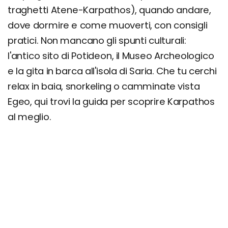
traghetti Atene-Karpathos), quando andare,
Giorno 1
dove dormire e come muoverti, con consigli
Giorno 2
pratici. Non mancano gli spunti culturali:
Giorno 3
l'antico sito di Potideon, il Museo Archeologico
Cosa si mangia a Karpathos: Piatti e ricette
e la gita in barca all'isola di Saria. Che tu cerchi
tradizionali
relax in baia, snorkeling o camminate vista
Makarounes
Egeo, qui trovi la guida per scoprire Karpathos
al meglio.
Fava
Stifado di carne
Zuppa di grano spezzato
Dolmades
Baklava
Loukoumades
Giaprakia