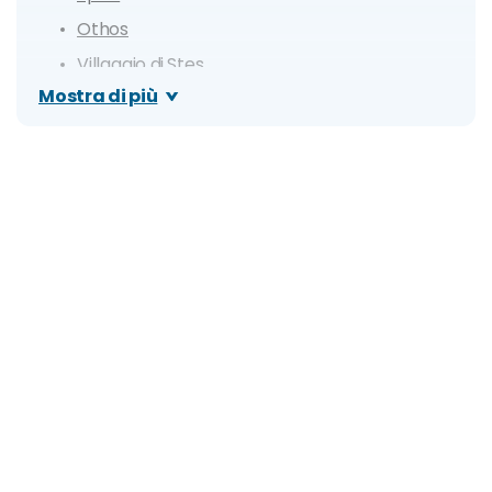
Othos
Villaggio di Stes
Mostra di più
Acropoli di Arkasa
Pigadia
Agia Kyriaki
Menetes
Villaggio di Finiki
Aperi
Monte Kali Limni
Saria
Tristomo
Piana di Avlona
Amoopi
Villaggio di Mesochori