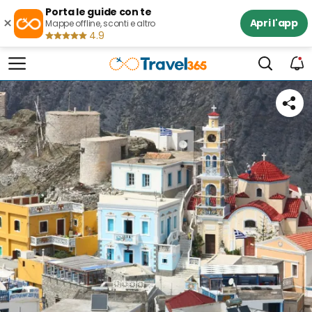
Porta le guide con te
×
Apri l'app
Mappe offline, sconti e altro
4.9