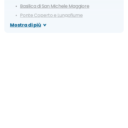
Basilica di San Michele Maggiore
Ponte Coperto e Lungofiume
Strada Nuova e Cupola Arnaboldi
Mostra di più
Università e Museo
Itinerario di un giorno a Pavia
Dove mangiare a Pavia
Cosa fare la sera: le zone della movida e i
migliori locali di Pavia
Organizza il tuo soggiorno a Pavia: info e consigli
utili