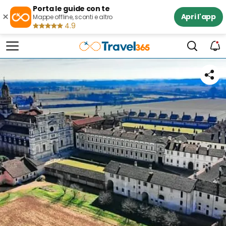
Porta le guide con te
×
Apri l'app
Mappe offline, sconti e altro
4.9