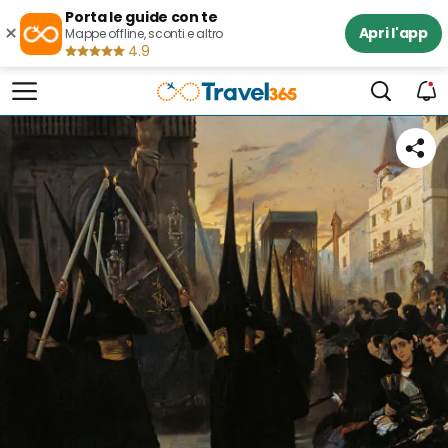
Porta le guide con te
×
Apri l'app
Mappe offline, sconti e altro
4.9