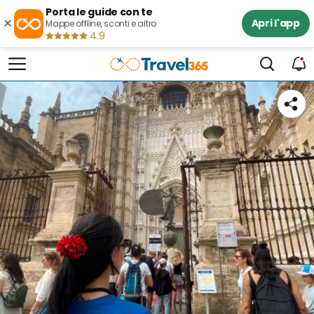
Porta le guide con te
×
Apri l'app
Mappe offline, sconti e altro
4.9