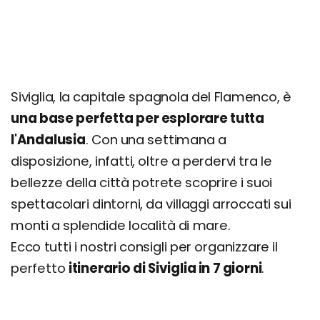
Escursione a Ronda
Giorno 6
Escursione a Gibilterra
Giorno 7
Siviglia, la capitale spagnola del Flamenco, è
Escursione al Caminito del Rey
una base perfetta per esplorare tutta
Alternativa di giornata: Cadice
l'Andalusia
. Con una settimana a
disposizione, infatti, oltre a perdervi tra le
Quanto costa una settimana a Siviglia
bellezze della città potrete scoprire i suoi
spettacolari dintorni, da villaggi arroccati sui
monti a splendide località di mare.
Ecco tutti i nostri consigli per organizzare il
perfetto
itinerario di Siviglia in 7 giorni
.