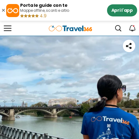
Porta le guide con te
×
Apri l'app
Mappe offline, sconti e altro
4.9