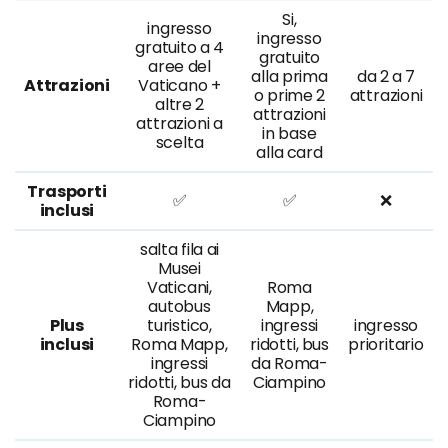
Si,
ingresso
ingresso
gratuito a 4
gratuito
aree del
alla prima
da 2 a 7
Attrazioni
Vaticano +
o prime 2
attrazioni
altre 2
attrazioni
attrazioni a
in base
scelta
alla card
Trasporti
✅
✅
❌
inclusi
salta fila ai
Musei
Vaticani,
Roma
autobus
Mapp,
Plus
turistico,
ingressi
ingresso
inclusi
Roma Mapp,
ridotti, bus
prioritario
ingressi
da Roma-
ridotti, bus da
Ciampino
Roma-
Ciampino