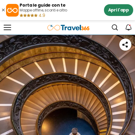
Porta le guide con te
×
Apri l'app
Mappe offline, sconti e altro
4.9