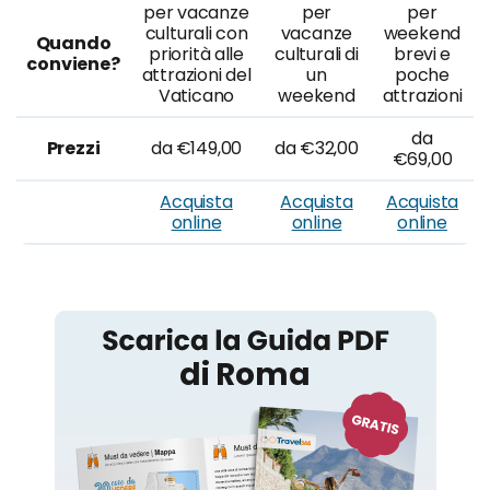
per vacanze
per
per
culturali con
vacanze
weekend
Quando
priorità alle
culturali di
brevi e
conviene?
attrazioni del
un
poche
Vaticano
weekend
attrazioni
da
Prezzi
da €149,00
da €32,00
€69,00
Acquista
Acquista
Acquista
online
online
online
Roma