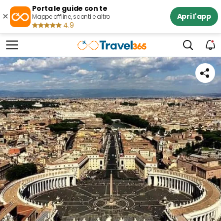
Porta le guide con te
×
Apri l'app
Mappe offline, sconti e altro
4.9