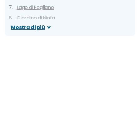
Lago di Fogliano
Giardino di Ninfa
Mostra di più
Castello Orsini-Odescalchi
Villa Adriana e Villa d'Este
Monastero di San Benedetto (Subiaco)
Nettuno
Ponza
Vignanello e Castello Ruspoli
Civita di Bagnoregio
Parco dei Mostri di Bomarzo
Ostia Antica
Orvieto
Lago di Canterno