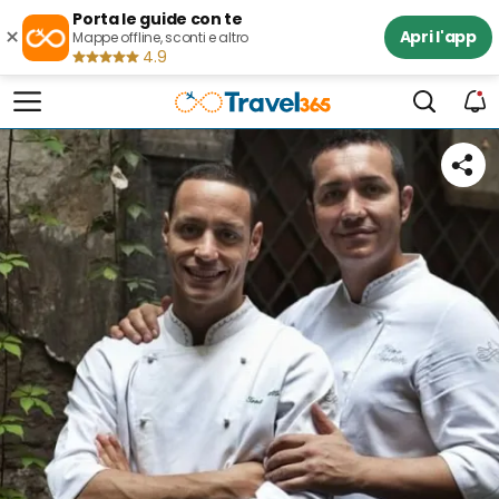
Porta le guide con te
×
Apri l'app
Mappe offline, sconti e altro
4.9