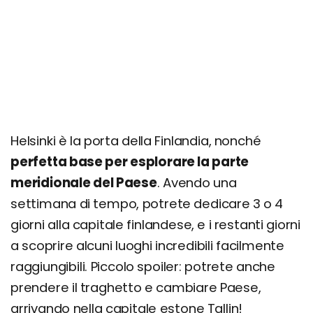
Escursione a Tallinn
Giorno 6
Escursione al Parco Nazionale Nuuksio
Parco divertimenti Linnanmäki
Giorno 7
Escursione a Porvoo
Helsinki è la porta della Finlandia, nonché
perfetta base per esplorare la parte
Quanto costa una settimana a Helsinki
meridionale del Paese
. Avendo una
Richiedi un preventivo personalizzato
settimana di tempo, potrete dedicare 3 o 4
giorni alla capitale finlandese, e i restanti giorni
a scoprire alcuni luoghi incredibili facilmente
raggiungibili. Piccolo spoiler: potrete anche
prendere il traghetto e cambiare Paese,
arrivando nella capitale estone Tallin!