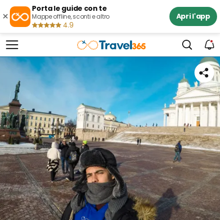
Porta le guide con te
×
Apri l'app
Mappe offline, sconti e altro
4.9