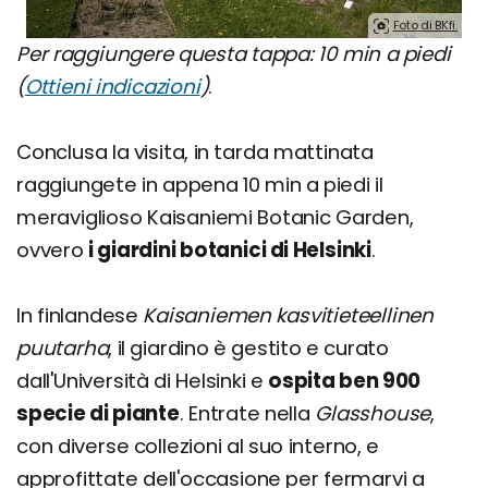
Foto di BKfi.
Per raggiungere questa tappa: 10 min a piedi
(
Ottieni indicazioni
)
.
Conclusa la visita, in tarda mattinata
raggiungete in appena 10 min a piedi il
meraviglioso Kaisaniemi Botanic Garden,
ovvero
i giardini botanici di Helsinki
.
In finlandese
Kaisaniemen kasvitieteellinen
puutarha
, il giardino è gestito e curato
dall'Università di Helsinki e
ospita ben 900
specie di piante
. Entrate nella
Glasshouse
,
con diverse collezioni al suo interno, e
approfittate dell'occasione per fermarvi a