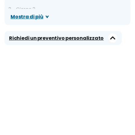
Giorno 2
Mostra di più
Ateneum
Kaisaniemi Botanic Garden
Richiedi un preventivo personalizzato
Parco Sibelius
Quartiere Kallio
Giorno 3
Suomenlinna
SkyWheel Helsinki
Giorno 4
Museo della Fotografia Finlandese
Allas Sea Pool
Giorno 5