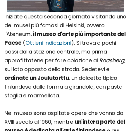
Iniziate questa seconda giornata visitando uno
dei musei più famosi di Helsinki, ovvero
l'Ateneum,
il museo d'arte più importante del
Paese
(
Ottieni indicazioni
). Si trova a pochi
passi dalla stazione centrale, ma prima
approfittatene per fare colazione al
Roasberg
,
sul lato opposto della strada. Sedetevi e
ordinate un Joulutorttu
, un dolcetto tipico
finlandese dalla forma a girandola, con pasta
sfoglia e marmellata.
Nel museo sono ospitate opere che vanno dal
XVIII secolo al 1960, mentre
un'intera parte del
museo è dedicata all'arte finlandese
e qui