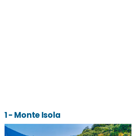
Franciacorta DOCG
Rosso Bronzone (Rosso Sebino IGT)
Dove mangiare
Quando andare al Lago d'Iseo? Info su clima e
periodo migliore
Organizza il tuo viaggio in Lago d'Iseo: info e costi
1 - Monte Isola