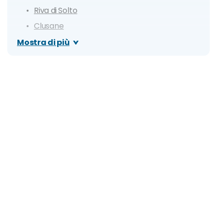
Riva di Solto
Clusane
Pilzone d'Iseo
Mostra di più
Sale Marasino
Castro
Sulzano
Zone
Cosa vedere: attrazioni imperdibili
Torbiere del Sebino
Ciclopedonale Vello - Toline
Santuario della Madonna della Ceriola
Isola di San Paolo
Isola di Loreto