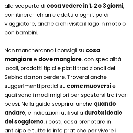
Anello di San Defendente
alla scoperta di
cosa vedere in 1, 2 o 3 giorni
,
Monte Guglielmo
con itinerari chiari e adatti a ogni tipo di
Punta Almana
viaggiatore, anche a chi visita il lago in moto o
Monte Bronzone
con bambini.
Treno dei Sapori
Non mancheranno i consigli su
cosa
Cosa fare nel Lago d'Iseo: attività, escursioni e
mangiare
e
dove mangiare
, con specialità
tour
locali, prodotti tipici e piatti tradizionali del
Itinerario Essenza del Sebino Orientale
Sebino da non perdere. Troverai anche
Itinerario Weekend tra Natura e Borghi
suggerimenti pratici su
come muoversi
e
Itinerario Sebino con bambini
quali sono i modi migliori per spostarsi tra i vari
Itinerario Lago d'Iseo per Famiglie
paesi. Nella guida scoprirai anche
quando
Itinerario Sebino Completo
andare
, e indicazioni utili sulla
durata ideale
Itinerario Avventura nel Sebino
del soggiorno
, i costi, cosa prenotare in
anticipo e tutte le info pratiche per vivere il
Itinerario Borghi e Cutura del Sebino