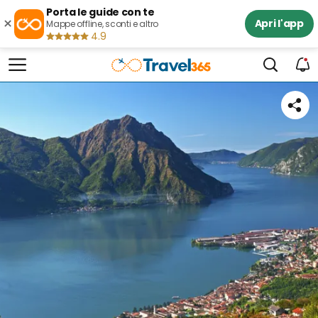
Porta le guide con te
×
Apri l'app
Mappe offline, sconti e altro
4.9