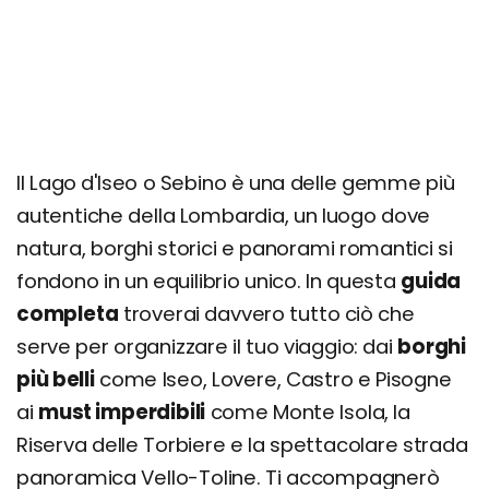
Riserva Regionale delle Piramidi di Zone
Corna Trentapassi
Orrido del Bogn di Zorzino
Lungolago di Peschiera Maraglio
Panchina Gigante di Sale Marasino
Antica Via Valeriana
Il Lago d'Iseo o Sebino è una delle gemme più
Monastero di San Pietro in Lamosa (Provaglio
autentiche della Lombardia, un luogo dove
d'Iseo)
natura, borghi storici e panorami romantici si
Chiesa di Santa Maria della Neve di Pisogne
fondono in un equilibrio unico. In questa
guida
Spiaggia di Marone
completa
troverai davvero tutto ciò che
Lido d'Iseo
serve per organizzare il tuo viaggio: dai
borghi
più belli
come Iseo, Lovere, Castro e Pisogne
Escursioni nei dintorni
ai
must imperdibili
come Monte Isola, la
Strada del Vino Franciacorta
Riserva delle Torbiere e la spettacolare strada
Anello di Punta Alta
panoramica Vello-Toline. Ti accompagnerò