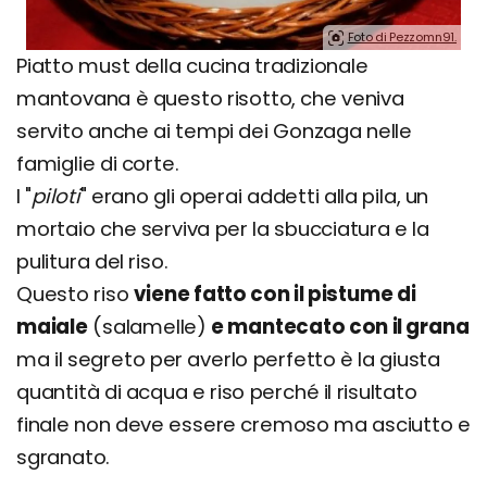
Foto di Pezzomn91.
Piatto must della cucina tradizionale
mantovana è questo risotto, che veniva
servito anche ai tempi dei Gonzaga nelle
famiglie di corte.
I "
piloti
" erano gli operai addetti alla pila, un
mortaio che serviva per la sbucciatura e la
pulitura del riso.
Questo riso
viene fatto con il pistume di
maiale
(salamelle)
e mantecato con il grana
ma il segreto per averlo perfetto è la giusta
quantità di acqua e riso perché il risultato
finale non deve essere cremoso ma asciutto e
sgranato.