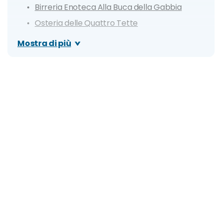
Birreria Enoteca Alla Buca della Gabbia
Osteria delle Quattro Tette
Bigoleria Al Torchio
Mostra di più
Agriturismo Corte Bersaglio
Pizzeria La Botte