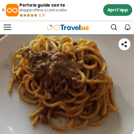
Porta le guide con te
×
Apri l'app
Mappe offline, sconti e altro
4.9