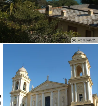
Foto di Twice25.
e
a
l