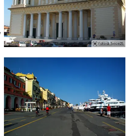
e
e
Foto di Twice25.