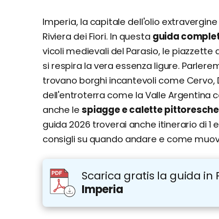
Cervo
Imperia, la capitale dell'olio extravergin
Dolceacqua
Riviera dei Fiori. In questa
guida comple
Apricale
vicoli medievali del Parasio, le piazzette 
Pigna
si respira la vera essenza ligure. Parler
Triora
trovano borghi incantevoli come Cervo, Do
Bussana Vecchia
dell'entroterra come la Valle Argentina c
Diano Marina
Bordighera
anche le
spiagge e calette pittoresche
guida 2026 troverai anche itinerario di 1 e
Altre attrazioni da vedere ad Imperia
Itinerario di 1 giorno
consigli su quando andare e come muovers
Itinerario di 3 giorni
Giorno 1
Scarica gratis la guida in 
Giorno 2
Imperia
Giorno 3
Dove si trova e come arrivare