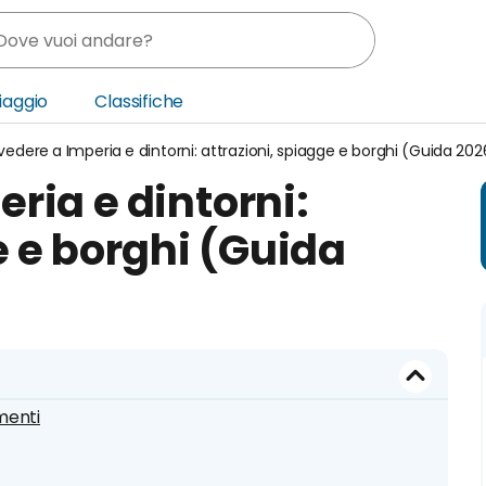
Viaggio
Classifiche
edere a Imperia e dintorni: attrazioni, spiagge e borghi (Guida 202
nia
ria e dintorni:
ica Centrale
e e borghi (Guida
o Oriente
menti