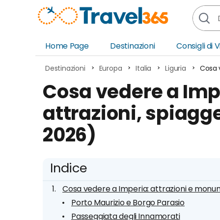
Home Page
Destinazioni
Consigli di 
Africa
Asia
Destinazioni
Europa
Italia
Liguria
Cosa v
Europa
Ocea
Cosa vedere a Impe
Nord America
Amer
attrazioni, spiagg
Sud America
Medi
2026)
Indice
Cosa vedere a Imperia: attrazioni e monu
Porto Maurizio e Borgo Parasio
Passeggiata degli Innamorati