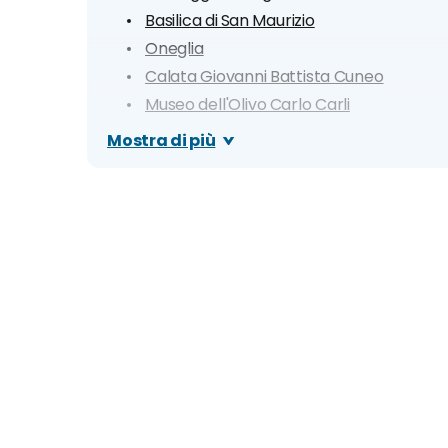
Basilica di San Maurizio
Oneglia
Calata Giovanni Battista Cuneo
Museo dell'Olivo Carlo Carli
Villa Grock (Museo del Clown)
Mostra di più
Museo Navale e Planetario di Imperia
Logge di Santa Chiara
Chiesa Collegiata di San Giovanni Battis
Oratorio di S. Pietro
Spiagge più belle: dove andare al mare a 
Spianata Borgo Peri
Borgo Prino
Borgo Marina
Borgo Foce
Spiaggia d'Oro a Porto Maurizio
Escursioni nei dintorni