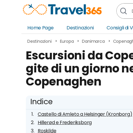
Home Page
Destinazioni
Consigli di 
Africa
Asia
Destinazioni
Europa
Danimarca
Copenag
Europa
Ocea
Escursioni da Cope
Nord America
Amer
gite di un giorno ne
Sud America
Medi
Copenaghen
Indice
Castello di Amleto a Helsingør (Kronborg)
Hillerød e Frederiksborg
Roskilde