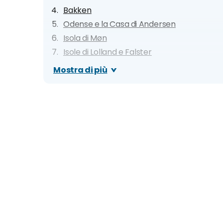
Bakken
Odense e la Casa di Andersen
Isola di Møn
Isole di Lolland e Falster
Isola di Bornholm e Christiansø
Mostra di più
Malmö e Lund
Kristianstad
Ribe
Tønder