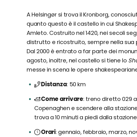
A Helsingør si trova il Kronborg, conosci
quanto questo è il castello in cui Shak
Amleto. Costruito nel 1420, nei secoli se
distrutto e ricostruito, sempre nella sua 
Dal 2000 è entrato a far parte dei mon
agosto, inoltre, nel castello si tiene lo
Sha
messe in scena le opere shakespeariane 
Distanza
50 km
Come arrivare
treno diretto 029 
Copenaghen e scendere alla stazione He
trova a 10 minuti a piedi dalla stazion
Orari
gennaio, febbraio, marzo, n