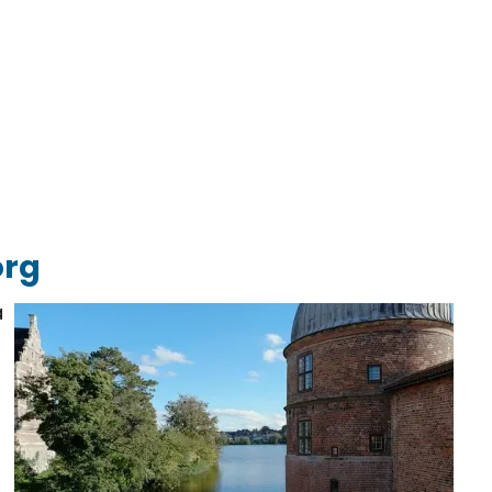
org
a