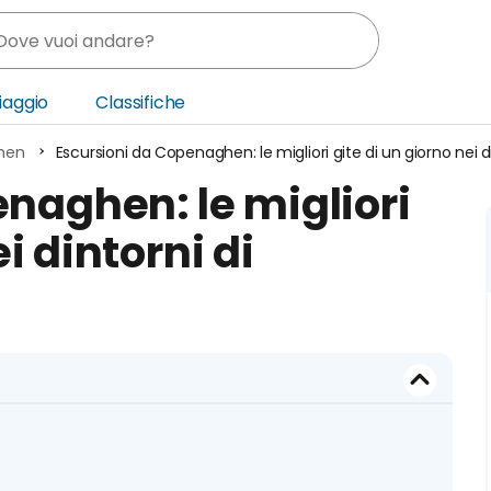
Viaggio
Classifiche
hen
Escursioni da Copenaghen: le migliori gite di un giorno nei
nia
naghen: le migliori
ica Centrale
i dintorni di
o Oriente