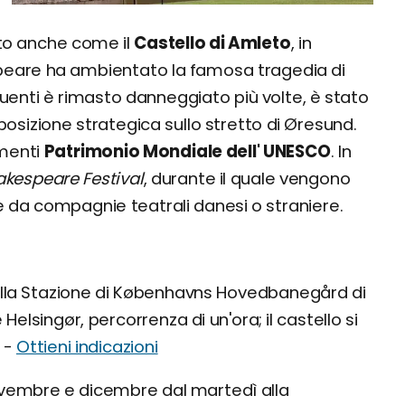
uto anche come il
Castello di Amleto
, in
espeare ha ambientato la famosa tragedia di
guenti è rimasto danneggiato più volte, è stato
posizione strategica sullo stretto di Øresund.
umenti
Patrimonio Mondiale dell' UNESCO
. In
kespeare Festival
, durante il quale vengono
da compagnie teatrali danesi o straniere.
alla Stazione di Københavns Hovedbanegård di
lsingør, percorrenza di un'ora; il castello si
e -
Ottieni indicazioni
ovembre e dicembre dal martedì alla