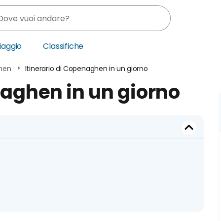
Viaggio
Classifiche
hen
Itinerario di Copenaghen in un giorno
nia
naghen in un giorno
ica Centrale
o Oriente