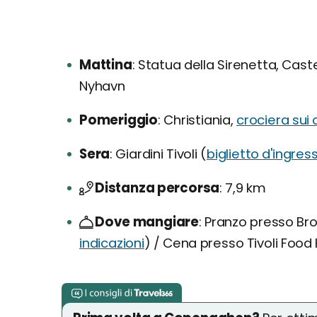
Mattina
Statua della Sirenetta, Cast
Nyhavn
Pomeriggio
Christiania,
crociera sui 
Sera
Giardini Tivoli (
biglietto d'ingres
Distanza percorsa
7,9 km
Dove mangiare
Pranzo presso Br
indicazioni
) / Cena presso Tivoli Food 