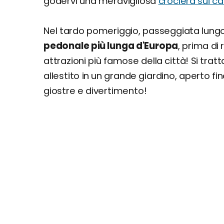
godervi una meravigliosa
crociera sui ca
Nel tardo pomeriggio, passeggiata lung
pedonale più lunga d'Europa
, prima di
attrazioni più famose della città! Si trat
allestito in un grande giardino, aperto fi
giostre e divertimento!