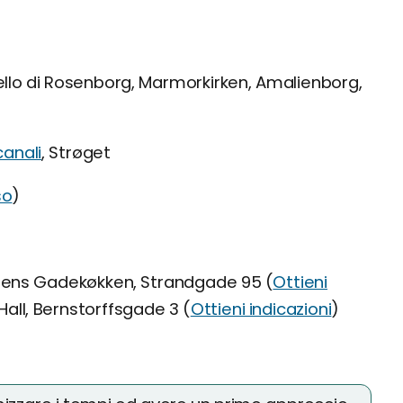
ello di Rosenborg, Marmorkirken, Amalienborg,
canali
, Strøget
so
)
oens Gadekøkken, Strandgade 95 (
Ottieni
Hall, Bernstorffsgade 3 (
Ottieni indicazioni
)