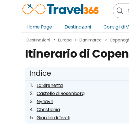
Home Page
Destinazioni
Consigli di 
Africa
Asia
Destinazioni
Europa
Danimarca
Copenag
Europa
Ocea
Itinerario di Cope
Nord America
Amer
Sud America
Medi
Indice
La Sirenetta
Castello di Rosenborg
Nyhavn
Christiania
Giardini di Tivoli