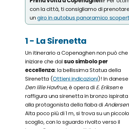
Prima volta a Copenaghen?
Per otti
con la città, ti consigliamo di prenotar
un
giro in autobus panoramico scoper
1 - La Sirenetta
Un itinerario a Copenaghen non può che
iniziare che dal
suo simbolo per
eccellenza
: la bellissima Statua della
Sirenetta (
Ottieni indicazioni
)! In danese
Den lille Havfrue
, è opera di
E. Eriksen
e
raffigura una sirenetta in bronzo ispirata
alla protagonista della fiaba di
Andersen
Alta poco più di 1 m, si trova su un piccol
scoglio, con lo sguardo rivolto verso il