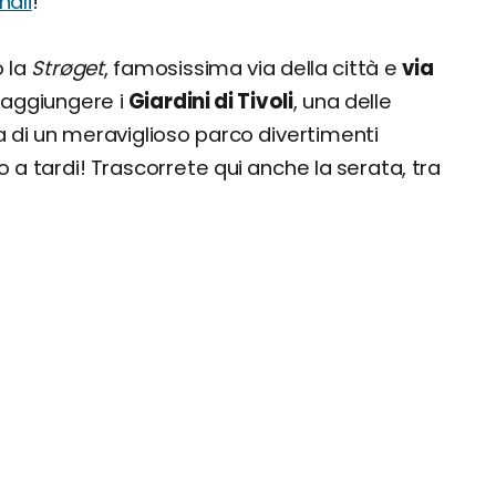
nali
!
o la
Strøget
, famosissima via della città e
via
 raggiungere i
Giardini di Tivoli
, una delle
ta di un meraviglioso parco divertimenti
no a tardi! Trascorrete qui anche la serata, tra