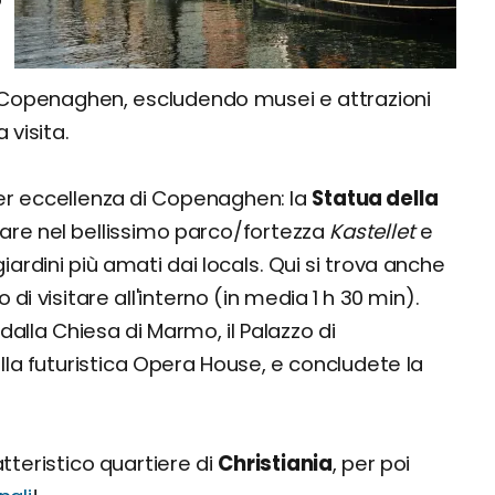
 di Copenaghen, escludendo musei e attrazioni
visita.
r eccellenza di Copenaghen: la
Statua della
iare nel bellissimo parco/fortezza
Kastellet
e
giardini più amati dai locals. Qui si trova anche
 di visitare all'interno (in media 1 h 30 min).
dalla Chiesa di Marmo, il Palazzo di
lla futuristica Opera House, e concludete la
atteristico quartiere di
Christiania
, per poi