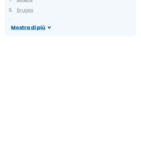
Bruges
De Haan
Mostra di più
Ypres e Campi di battaglia delle Fiandre
Mechelen