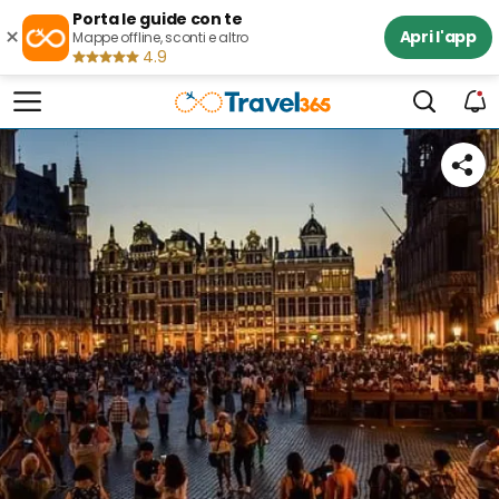
Porta le guide con te
×
Apri l'app
Mappe offline, sconti e altro
4.9